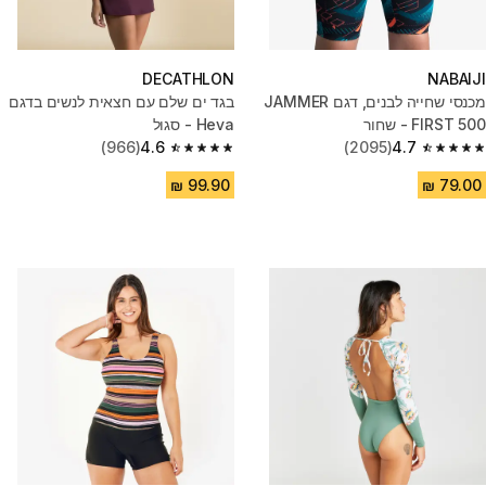
DECATHLON
NABAIJI
מכנסי שחייה לבנים, דגם JAMMER
בגד ים שלם עם חצאית לנשים בדגם
FIRST 500 - שחור
Heva - סגול
(966)
4.6
(2095)
4.7
4.6 out of 5 stars from 966 reviews
4.7 out of 5 stars from 2095 reviews