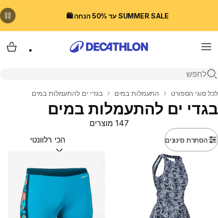
SUMMER SALE עד 50% הנחה 🛍️
Menu
עגלת
פתיחת חיפוש
בית
לכל סוגי הספורט
התעמלות במים
בגדי ים להתעמלות במים
בגדי ים להתעמלות במים
147 מוצרים
הסתרת סינונים
מיין לפי:
(optional)