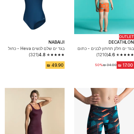
OUTLET
NABAIJI
DECATHLON
בגד ים חלק תחתון לבנים - כתום
בגד ים שלם לנשים Heva - כחול
(321)
4.8
(1210)
4.6
4.8 out of 5 stars from 321 reviews
4.6 out of 5 stars from 1210 reviews
50%
מחיר לפני הנחה