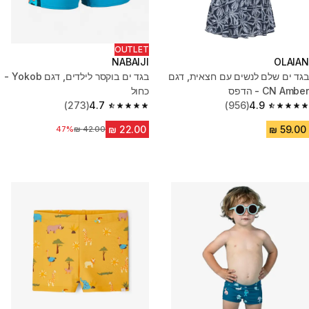
OUTLET
NABAIJI
OLAIAN
בגד ים שלם לנשים עם חצאית, דגם
בגד ים בוקסר לילדים, דגם Yokob -
CN Amber - הדפס
כחול
(273)
4.7
(956)
4.9
4.7 out of 5 stars from 273 reviews
4.9 out of 5 stars from 956 reviews
47%
מחיר לפני הנחה