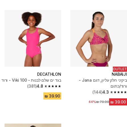
OUTLET
DECATHLON
NABAIJI
ביקיני חלק עליון, דגם Jana -
בגד ים שלם לבנות - 100 Viki - ורוד
ורוד/כתום
4.8
(381)
4.8 out of 5 stars from 381 reviews
(144)
4.3
4.3 out of 5 stars from 144 reviews
44%
מחיר לפני הנחה