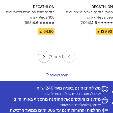
DECATHLON
DECATHLON
מכנסי בגד ים קצרים לנשים, דגם
בגד ים שלם עם מכנס לבנות, דגם
Heva Leo - ירוק
100 Vega - ורוד
(968)
4.6
(2004)
4.6
4.6 out of 5 stars from 968 reviews
4.6 out of 5 stars from 2004 reviews
1
מתוך
7
חזרה למעלה
משלוחים חינם בקניה מעל 249 ש"ח
*לא כולל מוצרים כבדים וגדולים, בכפוף לתקנון
מזמינים ואוספים את ההזמנה מהסניף באותו היום
*בכפוף למלאי ולמדיניות משלוחים
החלפות והחזרות חינם עד 365 ימים ממועד הרכישה