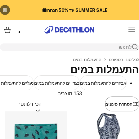
SUMMER SALE עד 50% הנחה 🛍️
Menu
עגלת
פתיחת חיפוש
בית
לכל סוגי הספורט
התעמלות במים
התעמלות במים
אביזרים להתעמלות במים
בגדי ים להתעמלות במים
נעליים להתעמלות 
153 מוצרים
הסתרת סינונים
מיין לפי:
(optional)