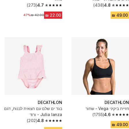
(273)
4.7
(438)
4.8
4.7 out of 5 stars from 273 reviews
4.8 out of 5 stars from 438 reviews
47%
מחיר לפני הנחה
DECATHLON
DECATHLON
חזיית ביקיני Vega - שחור
בגד ים שלם עם חצאית לבנות, דגם
4.6
(1755)
Julia lanza - ורוד
4.6 out of 5 stars from 1755 reviews
(202)
4.8
4.8 out of 5 stars from 202 reviews