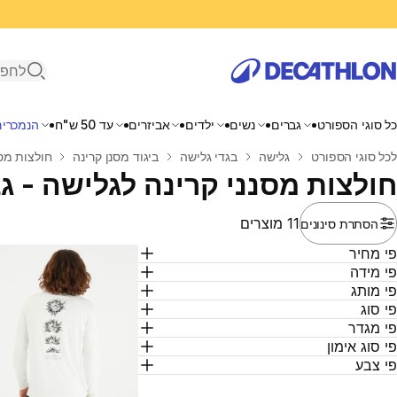
פתיחת ח
כל סוגי הספורט
גברים
נשים
ילדים
אביזרים
עד 50 ש"ח
הנמכרים
בית
לכל סוגי הספורט
גלישה
בגדי גלישה
ביגוד מסנן קרינה
חולצות מסנ
חולצות מסנני קרינה לגלישה - ג
11 מוצרים
הסתרת סינונים
י מחיר
י מידה
י מותג
י סוג
י מגדר
י סוג אימון
י צבע