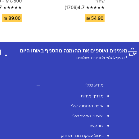
שחור
500 MC - כחול/ירוק
7
(1708)
4.7
4.7 out of 5 stars from 187 reviews
4.7 out of 5 stars from 1708 reviews
מזמינים ואוספים את ההזמנה מהסניף באותו היום
*בכפוף למלאי ולמדיניות משלוחים
מידע כללי
מדריך מידות
איפה ההזמנה שלי
האיזור האישי שלי
צור קשר
ביטול עסקת מכר מרחוק