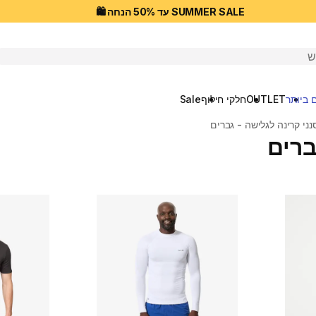
SUMMER SALE עד 50% הנחה 🛍️
יפוש
 ביותר
OUTLET
חלקי חילוף
Sale
ני קרינה לגלישה - גברים
ברים