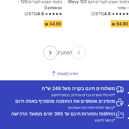
כפכפי אצבע לגברים דגם 120 Wavy
כפכפי אצבע לגברים 120 -
- שחור
Damiwax
(2875)
4.6
(2875)
4.6
4.6 out of 5 stars from 2875 reviews
4.6 out of 5 stars from 2875 reviews
1
מתוך
2
חזרה למעלה
משלוחים חינם בקניה מעל 249 ש"ח
*לא כולל מוצרים כבדים וגדולים, בכפוף לתקנון
מזמינים ואוספים את ההזמנה מהסניף באותו היום
*בכפוף למלאי ולמדיניות משלוחים
החלפות והחזרות חינם עד 365 ימים ממועד הרכישה
*בכפוף לתקנון