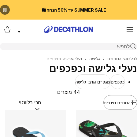
SUMMER SALE עד 50% הנחה 🛍️
Menu
עגלת
פתיחת חיפוש
בית
לכל סוגי הספורט
גלישה
נעלי גלישה וכפכפים
נעלי גלישה וכפכפים
כפכפים
מגפיים וגרבי גלישה
44 מוצרים
הסתרת סינונים
מיין לפי:
(optional)