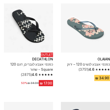
OUTLET
DECATHLON
OLAIAN
כפכפי אצבע לנשים 120 – ירוק
כפכפי אצבע לגברים, דגם 120
4.6
(3751)
Square - שחור
4.6 out of 5 stars from 3751 reviews
(2875)
4.6
4.6 out of 5 stars from 2875 reviews
50%
מחיר לפני הנחה