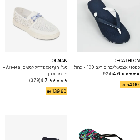
OLAIAN
DECATHLON
כפכפי אצבע לגברים דגם 100 - כחול
נעלי חוף אספדריל לנשים, Areeta -
4.6
(924)
מנומר ולבן
4.6 out of 5 stars from 924 reviews
(379)
4.7
4.7 out of 5 stars from 379 reviews