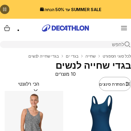
SUMMER SALE עד 50% הנחה 🛍️
Menu
עגלת
פתיחת חיפוש
בית
לכל סוגי הספורט
שחייה
בגדי ים
בגדי שחייה לנשים
בגדי שחייה לנשים
10 מוצרים
הסתרת סינונים
מיין לפי:
(optional)