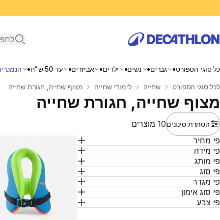
פתיחת ח
כל סוגי הספורט
גברים
נשים
ילדים
אביזרים
עד 50 ש"ח
הנמכרים
בית
לכל סוגי הספורט
שחייה
לימודי שחייה
מצוף שחייה, חגורת שחייה
מצוף שחייה, חגורת שחייה
10 מוצרים
הסתרת סינונים
י מחיר
י מידה
י מותג
י סוג
י מגדר
י סוג אימון
י צבע