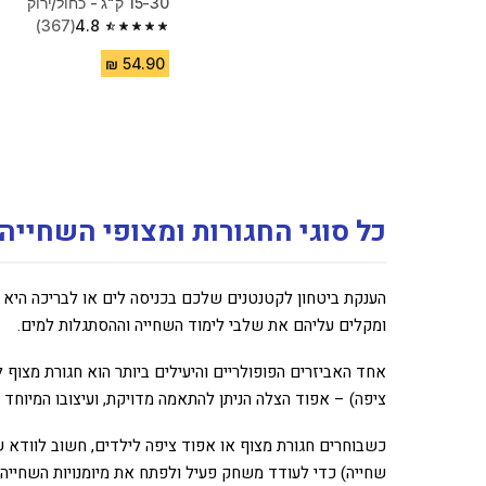
15-30 ק"ג - כחול/ירוק
(367)
4.8
4.8 out of 5 stars from 367 reviews
כל סוגי החגורות ומצופי השחייה
הענקת ביטחון לקטנטנים שלכם בכניסה לים או לבריכה היא 
ומקלים עליהם את שלבי לימוד השחייה וההסתגלות למים.
אחד האביזרים הפופולריים והיעילים ביותר הוא חגורת מצוף ל
ציפה) – אפוד הצלה הניתן להתאמה מדויקת, ועיצובו המיוחד מ
כשבוחרים חגורת מצוף או אפוד ציפה לילדים, חשוב לוודא שה
שחייה) כדי לעודד משחק פעיל ולפתח את מיומנויות השחייה