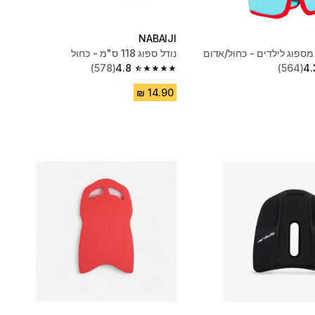
NABAIJI
מספוג לילדים - כחול/אדום
נודל ספוג 118 ס"מ - כחול
(578)
4.8
(564)
4.
4.8 out of 5 stars from 578 reviews