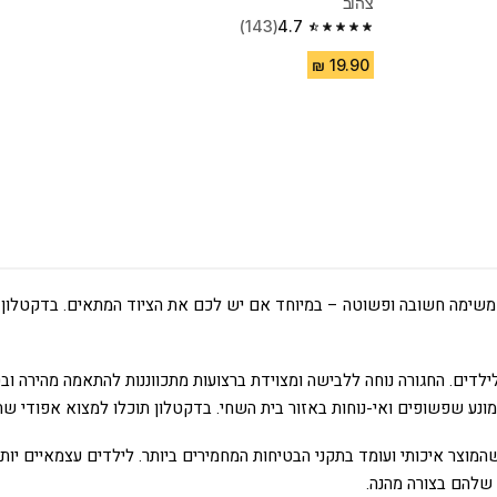
צהוב
(143)
4.7
4.7 out of 5 stars from 143 reviews
משימה חשובה ופשוטה – במיוחד אם יש לכם את הציוד המתאים. בדקטלון תמ
ילדים. החגורה נוחה ללבישה ומצוידת ברצועות מתכווננות להתאמה מהירה ובטו
ונע שפשופים ואי-נוחות באזור בית השחי. בדקטלון תוכלו למצוא אפודי שחיי
מוצר איכותי ועומד בתקני הבטיחות המחמירים ביותר. לילדים עצמאיים יותר 
 שלהם בצורה מהנה.