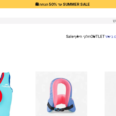
SUMMER SALE עד 50% הנחה 🛍️
יפוש
 ביותר
OUTLET
חלקי חילוף
Sale