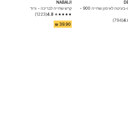
NABAIJI
D
מצוף משיכה-בעיטה לאימון שחייה 900 -
קרש שחייה לבריכה - ורוד
(1223)
4.8
4.8 out of 5 stars from 1223 reviews
(794)
4.