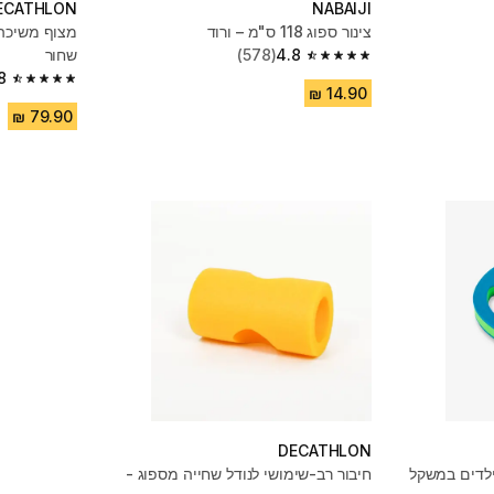
ECATHLON
NABAIJI
צינור ספוג 118 ס"מ – ורוד
4.8
(578)
שחור
4.8 out of 5 stars from 578 reviews
8
4.8 out of 5 stars from 794 reviews
DECATHLON
ילדים במשקל
חיבור רב-שימושי לנודל שחייה מספוג -