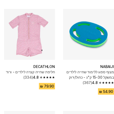
DECATHLON
NABAIJI
מצוף ספוג ללימוד שחייה לילדים
חליפת שחייה קצרה לילדים - ורוד
במשקל 15-30 ק"ג - כחול/ירוק
4.8
(334)
4.8 out of 5 stars from 334 reviews
(367)
4.8
4.8 out of 5 stars from 367 reviews