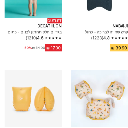
OUTLET
DECATHLON
NABAIJI
קרש שחייה לבריכה - כחול
בגד ים חלק תחתון לבנים - כתום
(1210)
4.6
(1223)
4.8
4.6 out of 5 stars from 1210 reviews
4.8 out of 5 stars from 1223 reviews
50%
מחיר לפני הנחה