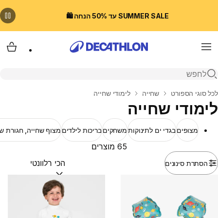
SUMMER SALE עד 50% הנחה 🛍️
Menu
עגלת
פתיחת חיפוש
בית
לכל סוגי הספורט
שחייה
לימודי שחייה
לימודי שחייה
מצופים
בגדי ים לתינוקות
משחקים
בריכות לילדים
מצוף שחייה, חגורת ש
65 מוצרים
הסתרת סינונים
מיין לפי:
(optional)