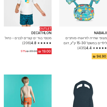
OUTLET
DECATHLON
NABAIJI
מצופי שחייה לזרועות-מותניים
מכנסי בגד ים קצרים לבנים - כחול
לילדים במשקל 15-30 ק"ג, דגם
4.8
(206)
4.8 out of 5 stars from 206 reviews
Tiswim - כחול
4.4
(435)
4.4 out of 5 stars from 435 reviews
51%
מחיר לפני הנחה