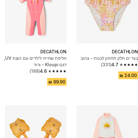
DECATHLON
DECATHLON
בגד ים חלק תחתון לבנות - צהוב
חליפת שחייה לילדים עם הגנת UV,
4.7
(331)
דגם Kloupi - ורוד
4.7 out of 5 stars from 331 reviews
(188)
4.6
4.6 out of 5 stars from 188 reviews