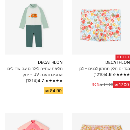
OUTLET
DECATHLON
DECATHLON
בגד ים חלק תחתון לבנים - לבן
חליפת שחייה לילדים עם שרוולים
4.6
(1210)
ארוכים והגנת UV - ירוק
4.6 out of 5 stars from 1210 reviews
(1314)
4.7
4.7 out of 5 stars from 1314 reviews
50%
מחיר לפני הנחה