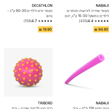
DECATHLON
NABAIJI
מצופי שחייה לזרועות-מותניים
מצופי זרוע לילדים 60-30 ק"ג -
לילדים במשקל 15-30 ק"ג, דגם
צהוב
Tiswim - לבן
4.4
(435)
4.7
(158)
4.7 out of 5 stars from 158 reviews
4.4 out of 5 stars from 435 reviews
TRIBORD
NABAIJI
צינור ספוג 118 ס"מ – ורוד
כדור קטן ללימוד שחייה - ורוד