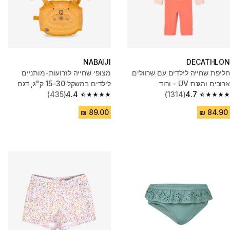
NABAIJI
DECATHLON
חליפת שחייה לילדים עם שרוולים
מצופי שחייה לזרועות-מותניים
ארוכים והגנת UV - ורוד
לילדים במשקל 15-30 ק"ג, דגם
4.7
(1314)
Tiswim - כתום
4.4
(435)
4.4 out of 5 stars from 435 reviews
4.7 out of 5 stars from 1314 reviews