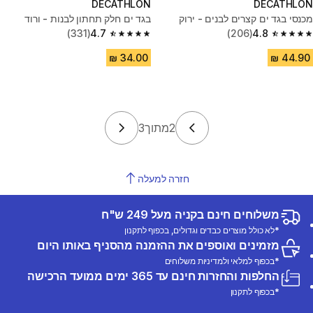
DECATHLON
DECATHLON
מכנסי בגד ים קצרים לבנים - ירוק
בגד ים חלק תחתון לבנות - ורוד
(331)
4.7
(206)
4.8
4.7 out of 5 stars from 331 reviews
4.8 out of 5 stars from 206 reviews
2
מתוך
3
חזרה למעלה
משלוחים חינם בקניה מעל 249 ש"ח
*לא כולל מוצרים כבדים וגדולים, בכפוף לתקנון
מזמינים ואוספים את ההזמנה מהסניף באותו היום
*בכפוף למלאי ולמדיניות משלוחים
החלפות והחזרות חינם עד 365 ימים ממועד הרכישה
*בכפוף לתקנון