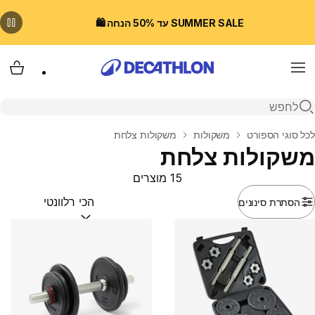
SUMMER SALE עד 50% הנחה 🛍️
Menu
עגלת
פתיחת חיפוש
בית
לכל סוגי הספורט
משקולות
משקולות צלחת
משקולות צלחת
15 מוצרים
הסתרת סינונים
מיין לפי:
(optional)