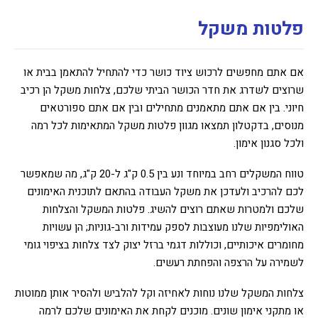
פלטות משקל
אם אתם מחפשים לרכוש ציוד כושר כדי להתחיל להתאמן בבית או
שרוצים לשדרג את חדר הכושר הביתי שלכם, צלחות משקל הן רכיב
חיוני. בין אם אתם מתאמנים מתחילים ובין אם אתם ספורטאים
מנוסים, בדקטלון תמצאו מגוון פלטות משקל המתאימות לכל רמה
ולכל סגנון אימון.
טווח המשקלים רחב במיוחד ונע בין 0.5 ק"ג ל-20 ק"ג, מה שמאפשר
לכם להרכיב ולעדכן את משקל העבודה בהתאם לתוכנית האימונים
שלכם ולמטרות שאתם רוצים להשיג. פלטות המשקל והצלחות
האולימפיות שלנו מעוצבות לספק עמידות ורב-גוניות; הן עשויות
מחומרים איכותיים, וכוללות דגמי ברזל יצוק לצד צלחות בציפוי גומי
לשמירה על הרצפה והפחתת רעשים.
צלחות המשקל שלנו נוחות לאחיזה וקל להלביש ולהסיר אותן ממוטות
או מתקני אימון שונים. מוכנים לקחת את האימונים שלכם לרמה