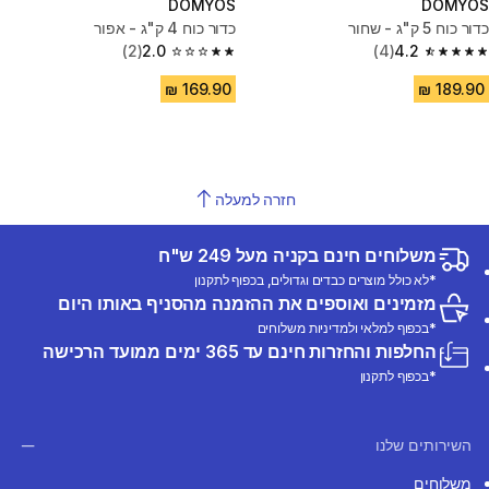
DOMYOS
DOMYOS
כדור כוח 5 ק"ג - שחור
כדור כוח 4 ק"ג - אפור
(2)
2.0
(4)
4.2
2.0 out of 5 stars from 2 reviews
4.2 out of 5 stars from 4 reviews
חזרה למעלה
משלוחים חינם בקניה מעל 249 ש"ח
*לא כולל מוצרים כבדים וגדולים, בכפוף לתקנון
מזמינים ואוספים את ההזמנה מהסניף באותו היום
*בכפוף למלאי ולמדיניות משלוחים
החלפות והחזרות חינם עד 365 ימים ממועד הרכישה
*בכפוף לתקנון
השירותים שלנו
משלוחים