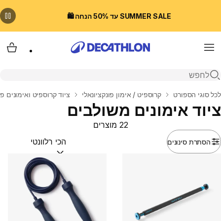
SUMMER SALE עד 50% הנחה 🛍️
Menu
עגלת
פתיחת חיפוש
בית
לכל סוגי הספורט
קרוספיט / אימון פונקציונאלי
ציוד קרוספיט ואימונים פו
ציוד אימונים משולבים
22 מוצרים
הסתרת סינונים
מיין לפי:
(optional)