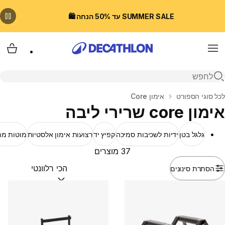
SUMMER SALE עד 50% הנחה 🛍️
Menu
עגלת
פתיחת חיפוש
בית
לכל סוגי הספורט
אימון Core
אימון core שרירי ליבה
גלגל בטן
ידיות לשכיבות סמיכה
קפיץ יד
רצועות אימון אלסטיות
מוטות מ
37 מוצרים
הסתרת סינונים
מיין לפי:
(optional)