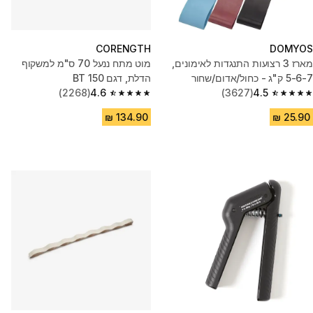
CORENGTH
DOMYOS
מארז 3 רצועות התנגדות לאימונים,
מוט מתח ננעל 70 ס"מ למשקוף
5-6-7 ק"ג - כחול/אדום/שחור
הדלת, דגם BT 150
(2268)
4.6
(3627)
4.5
4.6 out of 5 stars from 2268 reviews
4.5 out of 5 stars from 3627 reviews