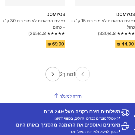
DOMYOS
DOMYOS
רצועת התנגדות לאימוני כוח 15 ק"ג -
רצועת התנגדות לאימוני כוח 30 ק"ג
כחול
- כתום
(265)
4.8
(330)
4.8
4.8 out of 5 stars from 265 reviews
4.8 out of 5 stars from 330 reviews
1
מתוך
2
חזרה למעלה
משלוחים חינם בקניה מעל 249 ש"ח
*לא כולל מוצרים כבדים וגדולים, בכפוף לתקנון
מזמינים ואוספים את ההזמנה מהסניף באותו היום
*בכפוף למלאי ולמדיניות משלוחים