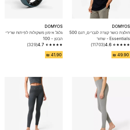
DOMYOS
DOMYOS
חולצת כושר קצרה לגברים, דגם 500
גלגל אימון משקולות לפיתוח שרירי
Essentials - שחור
הבטן - 100
(329)
4.7
(11703)
4.6
4.7 out of 5 stars from 329 reviews
4.6 out of 5 stars from 11703 reviews