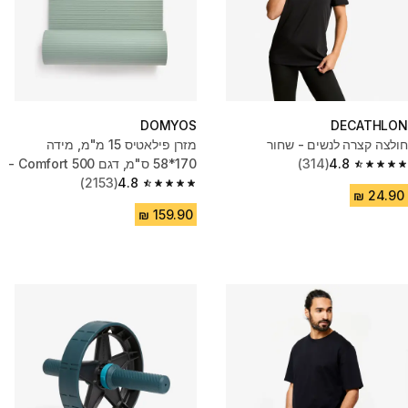
DOMYOS
DECATHLON
חולצה קצרה לנשים - שחור
מזרן פילאטיס 15 מ"מ, מידה
4.8
(314)
170*58 ס"מ, דגם Comfort 500 -
4.8 out of 5 stars from 314 reviews
ירוק
4.8
(2153)
4.8 out of 5 stars from 2153 reviews