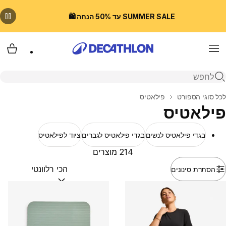
SUMMER SALE עד 50% הנחה 🛍️
Menu
עגלת
פתיחת חיפוש
בית
לכל סוגי הספורט
פילאטיס
פילאטיס
בגדי פילאטיס לנשים
בגדי פילאטיס לגברים
ציוד לפילאטיס
214 מוצרים
הסתרת סינונים
מיין לפי:
(optional)