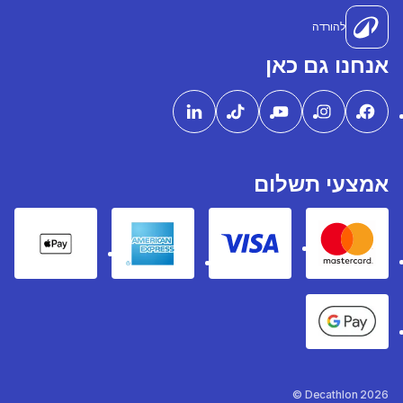
להורדה
אנחנו גם כאן
אמצעי תשלום
pple Pay
American express
Visa
Mastercard
Google Pay
Decathlon 2026 ©