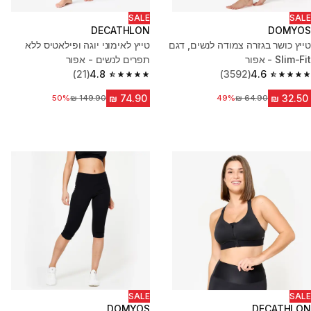
SALE
SALE
DECATHLON
DOMYOS
טייץ כושר בגזרה צמודה לנשים, דגם
טייץ לאימוני יוגה ופילאטיס ללא
Slim-Fit - אפור
תפרים לנשים - אפור
(21)
4.8
(3592)
4.6
4.8 out of 5 stars from 21 reviews
4.6 out of 5 stars from 3592 reviews
מחיר לפני הנחה
49%
מחיר לפני הנחה
50%
SALE
SALE
DOMYOS
DECATHLON