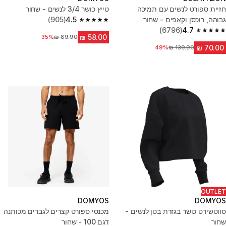
חזיית ספורט לנשים עם תמיכה
טייץ כושר 3/4 לנשים - שחור
גבוהה, רוכסן וקאפים - שחור
4.5
(905)
4.5 out of 5 stars from 905 reviews
(6796)
4.7
4.7 out of 5 stars from 6796 reviews
35%
מחיר לפני הנחה
מחיר לפני הנחה
49%
OUTLET
DOMYOS
DOMYOS
סווטשירט כושר בגזרת בטן לנשים -
מכנסי ספורט קצרים לגברים מכותנה
שחור
דגם 100 - שחור