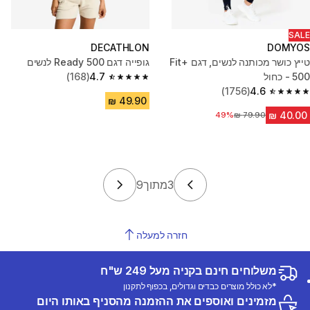
SALE
DECATHLON
DOMYOS
טייץ כושר מכותנה לנשים, דגם ‎Fit+‎
גופייה דגם Ready 500 לנשים
500 - כחול
4.7
(168)
4.7 out of 5 stars from 168 reviews
(1756)
4.6
4.6 out of 5 stars from 1756 reviews
49%
מחיר לפני הנחה
3
מתוך
9
חזרה למעלה
משלוחים חינם בקניה מעל 249 ש"ח
*לא כולל מוצרים כבדים וגדולים, בכפוף לתקנון
מזמינים ואוספים את ההזמנה מהסניף באותו היום