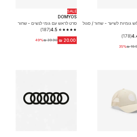
SALE
DOMYOS
 גומיות לשיער - שחור / סגול
סרט לראש עם גומי לנשים - שחור
(187)
4.5
4.5 out of 5 stars from 187 reviews
(178)
4.
49%
מחיר לפני הנחה
35%
יר לפני הנחה