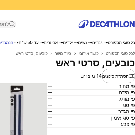
פתיחת ח
כל סוגי הספורט
גברים
נשים
ילדים
אביזרים
עד 50 ש"ח
הנמכרים
בית
לכל סוגי הספורט
כושר אירובי
ציוד כושר
כובעים, סרטי ראש
כובעים, סרטי ראש
14 מוצרים
הסתרת סינונים
י מחיר
י מידה
י מותג
י סוג
י מגדר
י סוג אימון
י צבע