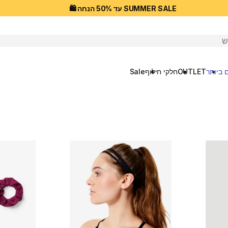
SUMMER SALE עד 50% הנחה 🛍️
יפוש
 ביותר
OUTLET
חלקי חילוף
Sale