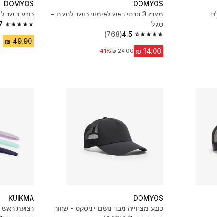
DOMYOS
DOMYOS
ת
מארז 3 סרטי ראש לאימוני כושר לנשים -
כובע כושר לג
סגול
7
4.7 out of 5 stars from 649 reviews
(768)
4.5
4.5 out of 5 stars from 768 reviews
41%
מחיר לפני הנחה
KUIKMA
DOMYOS
כובע מצחייה מבד נושם יוניסקס - שחור
רצועת ראש א