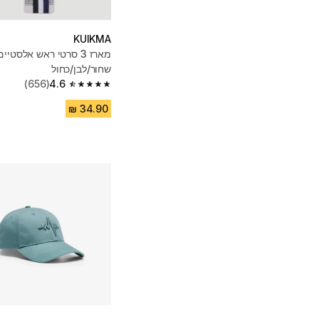
KUIKMA
מארז 3 סרטי ראש אלסטיים
שחור/לבן/כחול
(656)
4.6
4.6 out of 5 stars from 656 reviews