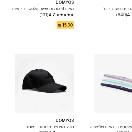
DOMYOS
ברים ונשים - בז'
מארז 6 גומיות שיער אלסטיות - שחור
(131)
4.7
(649)
4.
4.7 out of 5 stars from 131 reviews
DOMYOS
לסטית - מארז שלישייה
כובע מצחייה מכותנה - שחור