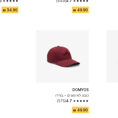
6
(649)
4.7
4.6 out of 5 stars from 656 reviews
4.7 out of 5 stars from 649 reviews
DOMYOS
כובע לאימונים - בורדו
(575)
4.7
4.7 out of 5 stars from 575 reviews