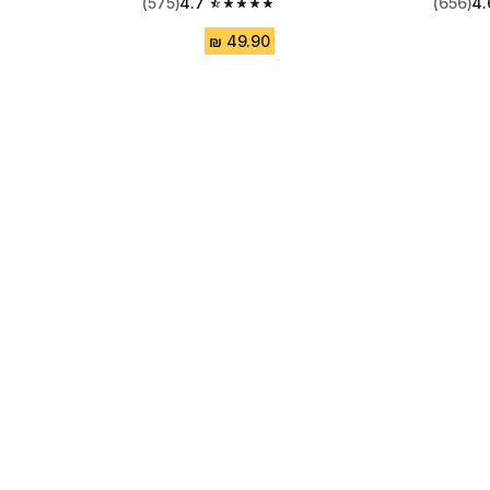
(575)
4.7
(656)
4.
4.7 out of 5 stars from 575 reviews