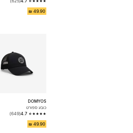
(625)
4.7
4.7 out of 5 stars from 625 reviews
DOMYOS
כובע ספורט
(649)
4.7
4.7 out of 5 stars from 649 reviews