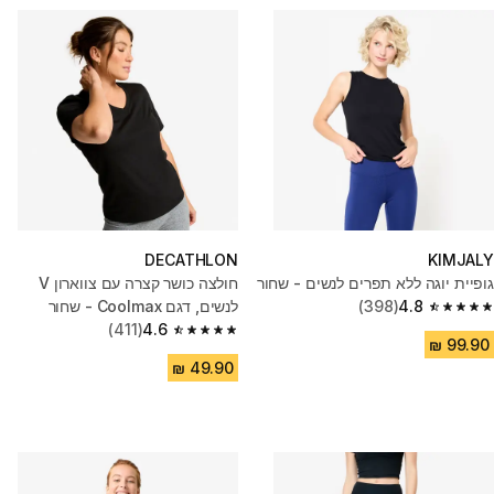
DECATHLON
KIMJALY
גופיית יוגה ללא תפרים לנשים - שחור
חולצה כושר קצרה עם צווארון V
4.8
(398)
לנשים, דגם Coolmax - שחור
4.8 out of 5 stars from 398 reviews
(411)
4.6
4.6 out of 5 stars from 411 reviews