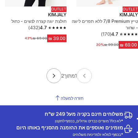
OUTLET
OUTLET
KIMJALY
KIMJALY
טייץ Premium‏ 7/8 ללא תפרים ליוגה
חולצת יוגה קצרה לנשים - כחול
- שחור‏
4.7
(432)
4.7 out of 5 stars from 432 reviews
(170)
4.7
4.7 out of 5 stars from 170 reviews
43%
מחיר לפני הנחה
30%
מחיר לפני הנחה
1
מתוך
2
חזרה למעלה
משלוחים חינם בקניה מעל 249 ש"ח
*לא כולל מוצרים כבדים וגדולים, בכפוף לתקנון
מזמינים ואוספים את ההזמנה מהסניף באותו היום
*בכפוף למלאי ולמדיניות משלוחים