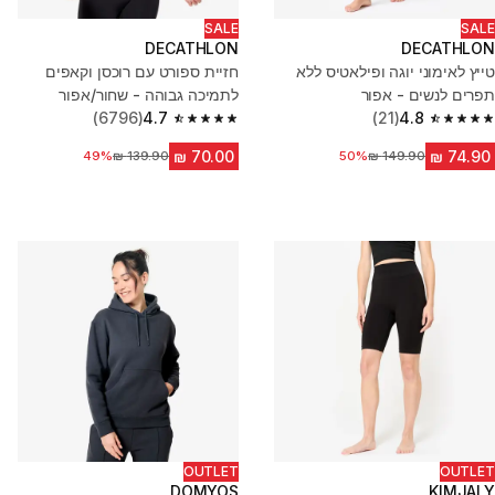
SALE
SALE
DECATHLON
DECATHLON
טייץ לאימוני יוגה ופילאטיס ללא
חזיית ספורט עם רוכסן וקאפים
תפרים לנשים - אפור
לתמיכה גבוהה - שחור/אפור
(6796)
4.7
(21)
4.8
4.7 out of 5 stars from 6796 reviews
4.8 out of 5 stars from 21 reviews
מחיר לפני הנחה
50%
מחיר לפני הנחה
49%
OUTLET
OUTLET
DOMYOS
KIMJALY