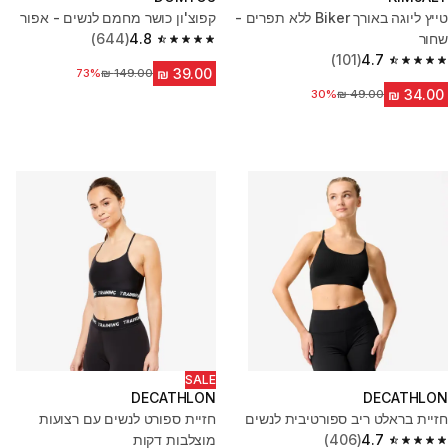
טייץ ליוגה באורך Biker ללא תפרים -
קפוצ'ון כושר מחמם לנשים - אפור
שחור
4.8
(644)
4.8 out of 5 stars from 644 reviews
(101)
4.7
4.7 out of 5 stars from 101 reviews
מחיר לפני הנחה
73%
30%
מחיר לפני הנחה
SALE
DECATHLON
DECATHLON
חזיית בראלט ריב ספורטיבית לנשים
חזיית ספורט לנשים עם רצועות
4.7
(406)
מוצלבות דקות