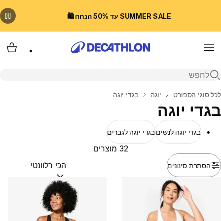
SUMMER SALE עד 50% הנחה 🛍️
Menu
עגלת
פתיחת חיפוש
בית
לכל סוגי הספורט
יוגה
בגדי יוגה
בגדי יוגה
בגדי יוגה לנשים
בגדי יוגה לגברים
32 מוצרים
הסתרת סינונים
מיין לפי:
(optional)