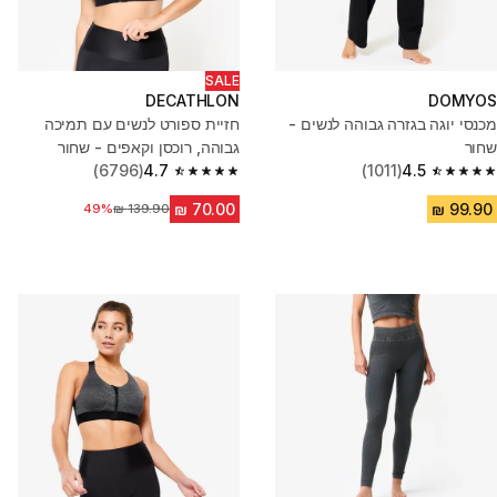
SALE
DECATHLON
DOMYOS
מכנסי יוגה בגזרה גבוהה לנשים -
חזיית ספורט לנשים עם תמיכה
שחור
גבוהה, רוכסן וקאפים - שחור
(6796)
4.7
(1011)
4.5
4.7 out of 5 stars from 6796 reviews
4.5 out of 5 stars from 1011 reviews
מחיר לפני הנחה
49%