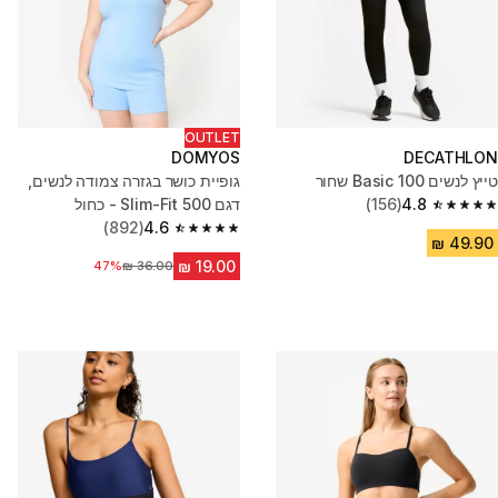
OUTLET
DOMYOS
DECATHLON
טייץ לנשים 100 Basic שחור
גופיית כושר בגזרה צמודה לנשים,
4.8
(156)
דגם Slim-Fit 500 - כחול
4.8 out of 5 stars from 156 reviews
(892)
4.6
4.6 out of 5 stars from 892 reviews
47%
מחיר לפני הנחה