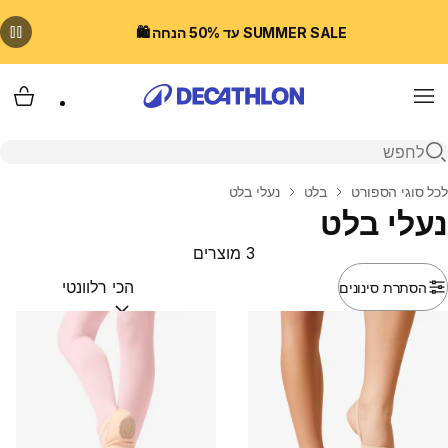
SUMMER SALE עד 50% הנחה 🛍️
Menu
עגלת
פתיחת חיפוש
בית
לכל סוגי הספורט
בלט
נעלי בלט
נעלי בלט
3 מוצרים
הסתרת סינונים
מיין לפי:
(optional)