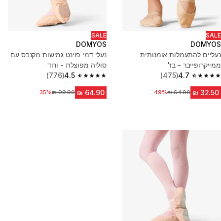
SALE
SALE
DOMYOS
DOMYOS
נעליים להתעמלות אומנותית
נעלי דמי פוינט גמישות מקנבס עם
ממייקרופייבר - בז'
סוליה מפוצלת - ורוד
(776)
4.5
(475)
4.7
4.5 out of 5 stars from 776 reviews
4.7 out of 5 stars from 475 reviews
מחיר לפני הנחה
49%
35%
מחיר לפני הנחה