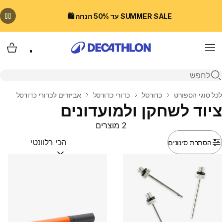
SUMMER SALE עד 50% הנחה 🛍️
Menu
עגלת
פתיחת חיפוש
בית
לכל סוגי הספורט
כדורסל
כדורי כדורסל
אביזרים לכדורי כדורסל
ציוד לשחקן ולמועדונים
2 מוצרים
הסתרת סינונים
מיין לפי:
(optional)