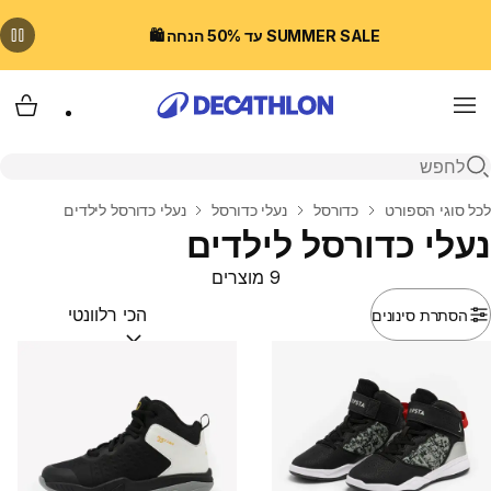
SUMMER SALE עד 50% הנחה 🛍️
Menu
עגלת
פתיחת חיפוש
בית
לכל סוגי הספורט
כדורסל
נעלי כדורסל
נעלי כדורסל לילדים
נעלי כדורסל לילדים
9 מוצרים
הסתרת סינונים
מיין לפי:
(optional)