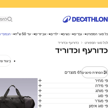
פתיחת ח
כל סוגי הספורט
גברים
נשים
ילדים
אביזרים
עד 50 ש"ח
הנמכרים
בית
לכל סוגי הספורט
כדורעף וכדוריד
כדורעף וכדוריד
ביגוד ונ
61 מוצרים
הסתרת סינונים
י מחיר
י מידה
י מותג
י סוג
י מגדר
י סוג אימון