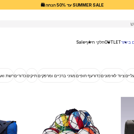
SUMMER SALE עד 50% הנחה 🛍️
יפוש
 ביותר
OUTLET
חלקי חילוף
Sale
עליים
ציוד לאימונים
כדורעף חופים
מגיני ברכיים ומרפקים
תיקים
כדורים
רשת ואב