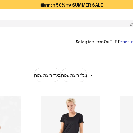
SUMMER SALE עד 50% הנחה 🛍️
יפוש
 ביותר
OUTLET
חלקי חילוף
Sale
נעלי ריצת שטח
בגדי ריצת שטח