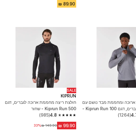
SALE
KIPRUN
 ארוכה ומחממת מבד נושם עם
חולצת ריצה מחממת ארוכה לגברים, דגם
חצי רוכסן לגברים, דגם Kiprun Run 100 -
Kiprun Run 500 - שחור
(985)
4.8
(1264)
4.
4.8 out of 5 stars from 985 reviews
מחיר לפני הנחה
33%