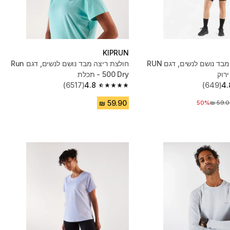
KIPRUN
גופיית ריצה מבד נושם לנשים, דגם RUN
חולצת ריצה מבד נושם לנשים, דגם Run
500 Dry - תכלת
(6517)
4.8
(649)
4.
4.8 out of 5 stars from 6517 reviews
50%
יר לפני הנחה