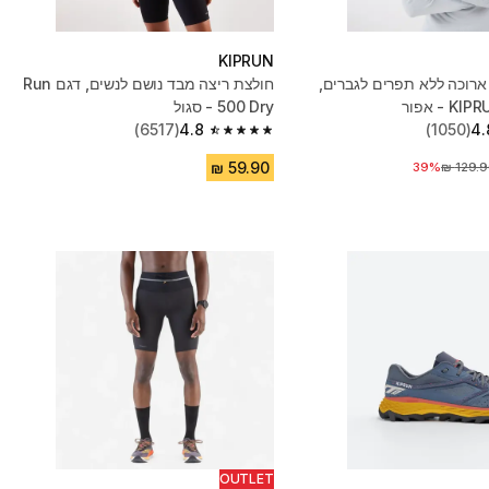
KIPRUN
ארוכה ללא תפרים לגברים,
חולצת ריצה מבד נושם לנשים, דגם Run
500 Dry - סגול
(6517)
4.8
(1050)
4.
4.8 out of 5 stars from 6517 reviews
יר לפני הנחה
39%
OUTLET