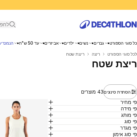
פתיחת ח
כל סוגי הספורט
גברים
נשים
ילדים
אביזרים
עד 50 ש"ח
הנמכרים
בית
לכל סוגי הספורט
ריצה
ריצת שטח
ריצת שטח
43 מוצרים
הסתרת סינונים
י מחיר
י מידה
י מותג
י סוג
י מגדר
י סוג אימון