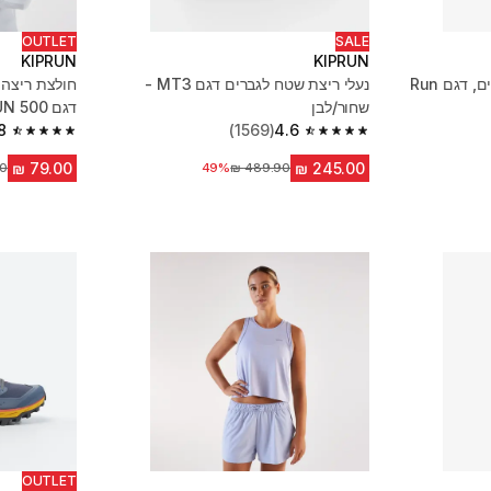
OUTLET
SALE
KIPRUN
KIPRUN
חולצת ריצה מבד נושם לנשים, דגם Run
נעלי ריצת שטח לגברים דגם MT3 -
חולצת ריצה 
שחור/לבן
דגם KIPRUN 500 - אפור
8
(1569)
4.6
4.8 out of 5 stars from 1050 reviews
4.6 out of 5 stars from 1569 reviews
מחיר לפני הנחה
49%
מח
OUTLET