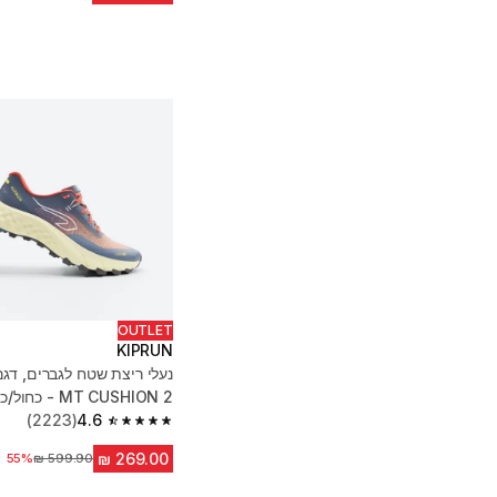
OUTLET
KIPRUN
MT CUSHION 2 - כחול/כתום
(2223)
4.6
4.6 out of 5 stars from 2223 reviews
מחיר לפני הנחה
55%