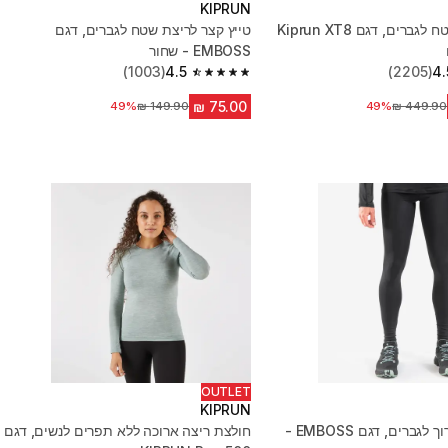
KIPRUN
נעלי ריצת שטח לגברים, דגם Kiprun XT8
טייץ קצר לריצת שטח לגברים, דגם
EMBOSS - שחור
(1003)
4.5
(2205)
4.
4.5 out of 5 stars from 1003 reviews
מחיר לפני הנחה
49%
מחיר לפני הנחה
49%
OUTLET
KIPRUN
טייץ ריצה ארוך לגברים, דגם EMBOSS -
חולצת ריצה ארוכה ללא תפרים לנשים, דגם