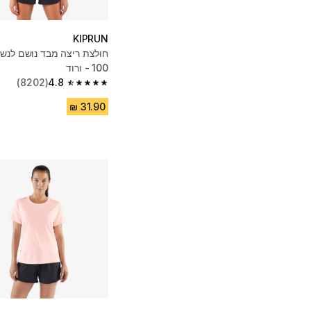
KIPRUN
100 - ורוד
(8202)
4.8
4.8 out of 5 stars from 8202 reviews