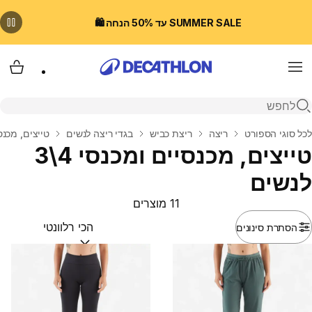
SUMMER SALE עד 50% הנחה 🛍️
Menu
עגלת
פתיחת חיפוש
בית
לכל סוגי הספורט
ריצה
ריצת כביש
בגדי ריצה לנשים
טייצים, מכנסיי
טייצים, מכנסיים ומכנסי 4\3
לנשים
11 מוצרים
הסתרת סינונים
מיין לפי:
(optional)