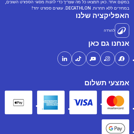
במקום אחד. כאן תמצאו כל מה שצריך כדי להנות מסוגי הספורט השונים,
במחירים ללא תחרות. DECATHLON. עושים ספורט יחד!
האפליקציה שלנו
להורדה
אנחנו גם כאן
אמצעי תשלום
pple Pay
American express
Visa
Mastercard
Google Pay