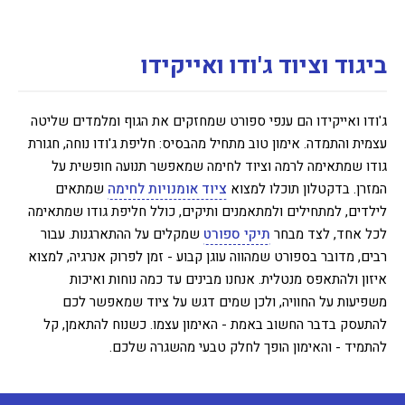
ביגוד וציוד ג'ודו ואייקידו
ג'ודו ואייקידו הם ענפי ספורט שמחזקים את הגוף ומלמדים שליטה
עצמית והתמדה. אימון טוב מתחיל מהבסיס: חליפת ג'ודו נוחה, חגורת
גודו שמתאימה לרמה וציוד לחימה שמאפשר תנועה חופשית על
המזרן. בדקטלון תוכלו למצוא
ציוד אומנויות לחימה
שמתאים
לילדים, למתחילים ולמתאמנים ותיקים, כולל חליפת גודו שמתאימה
לכל אחד, לצד מבחר
תיקי ספורט
שמקלים על ההתארגנות. עבור
רבים, מדובר בספורט שמהווה עוגן קבוע - זמן לפרוק אנרגיה, למצוא
איזון ולהתאפס מנטלית. אנחנו מבינים עד כמה נוחות ואיכות
משפיעות על החוויה, ולכן שמים דגש על ציוד שמאפשר לכם
להתעסק בדבר החשוב באמת - האימון עצמו. כשנוח להתאמן, קל
להתמיד - והאימון הופך לחלק טבעי מהשגרה שלכם.