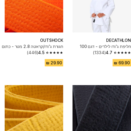
OUTSHOCK
DECATHLON
חליפת ג'ודו לילדים - דגם 100
חגורת ג'ודו/קראטה 2.8 מטר - כתום
(446)
4.5
(1334)
4.7
4.5 out of 5 stars from 446 reviews
4.7 out of 5 stars from 1334 reviews