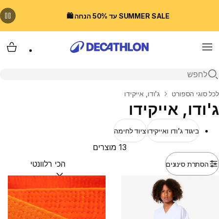
SUMMER SALE עד 50% הנחה 🛍️
Menu
עגלת
פתיחת חיפוש
בית
לכל סוגי הספורט
ג'ודו, אייקידו
ג'ודו, אייקידו
ביגוד ג'ודו ואייקידו
ציוד לחימה
13 מוצרים
הסתרת סינונים
מיין לפי:
(optional)