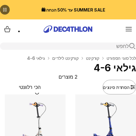
SUMMER SALE עד 50% הנחה 🛍️
Menu
עגלת
פתיחת חיפוש
בית
לכל סוגי הספורט
קורקינט
קורקינט לילדים
גילאי 4-6
גילאי 4-6
2 מוצרים
הסתרת סינונים
מיין לפי:
(optional)