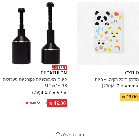
OUTLET
DECATHLON
OXELO
מדבקות לקורקינט - חיות
פינים מאלומיניום לקורקינט פעלולים
4.9
(210)
36 מ"מ MF
4.9 out of 5 stars from 210 reviews
(29)
4.5
4.5 out of 5 stars from 29 reviews
16%
מחיר לפני הנחה
חזרה למעלה