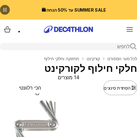
SUMMER SALE עד 50% הנחה 🛍️
Menu
עגלת
פתיחת חיפוש
בית
לכל סוגי הספורט
קורקינט
תחזוקה וחלקי חילוף
חלקי חילוף לקורקינט
14 מוצרים
הסתרת סינונים
מיין לפי:
(optional)