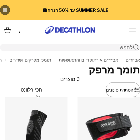
SUMMER SALE עד 50% הנחה 🛍️
Menu
עגלת
פתיחת חיפוש
בית
אביזרים
אביזרים אורתופדיים והתאוששות
תומכי מפרקים ושרירים
ת
תומך מרפק
3 מוצרים
הסתרת סינונים
מיין לפי:
(optional)