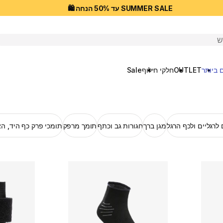
SUMMER SALE עד 50% הנחה 🛍️
יפוש
 ביותר
OUTLET
חלקי חילוף
Sale
לרגליים ולכף הרגל
מגן ברך
חגורות גב וכתף
תומך מרפק
תומכי פרק כף היד, ה