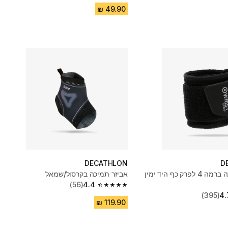
DECATHLON
D
רצועת תמיכה ברמה 4 לפרק כף היד ימין
אביזר תמיכה בקרסול/שמאל
(56)
4.4
4.4 out of 5 stars from 56 reviews
(395)
4.