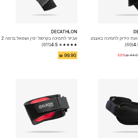
DECATHLON
D
ועת הידוק לתמיכה באצבע
אביזר לתמיכה בקרסול ימין ושמאל ברמה 2
(611)
4.5
(69)
4.
4.5 out of 5 stars from 611 reviews
50%
יר לפני הנחה