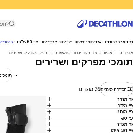
פתיחת ח
כל סוגי הספורט
גברים
נשים
ילדים
אביזרים
עד 50 ש"ח
הנמכרים
בית
אביזרים
אביזרים אורתופדיים והתאוששות
תומכי מפרקים ושרירים
תומכי מפרקים ושרירים
תומכים 
26 מוצרים
הסתרת סינונים
י מחיר
י מידה
י מותג
י סוג
י מגדר
י סוג אימון