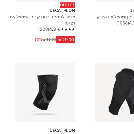
OUTLET
DECATHLON
D
ימין ושמאל עם הידוק
אביזר לתמיכה במרפק ימין ושמאל עם
4.
(1068)
רצועה
(228)
4.3
4.3 out of 5 stars from 228 reviews
50%
מחיר לפני הנחה
DECATHLON