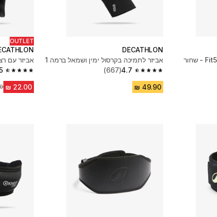
OUTLET
ECATHLON
DECATHLON
אביזר לתמיכה בקרסול ימין ושמאל ברמה 1
אביזר עם רצ
5
(667)
4.7
4.5 out of 5 stars from 69 reviews
4.7 out of 5 stars from 667 reviews
מח