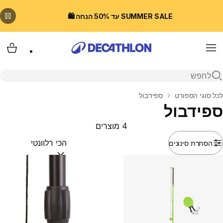
SUMMER SALE עד 50% הנחה 🛍️
Menu
עגלת
פתיחת חיפוש
בית
לכל סוגי הספורט
ספידבול
ספידבול
4 מוצרים
הסתרת סינונים
מיין לפי:
(optional)