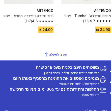
ARTENGO
ARTENGO
מחבט ספידבול Turnball - צהוב
כדור טרנבול ספידבול מספוג - צהוב
(117)
4.6
(75)
4.7
4.6 out of 5 stars from 117 reviews
4.7 out of 5 stars from 75 reviews
חזרה למעלה
משלוחים חינם בקניה מעל 249 ש"ח
*לא כולל מוצרים כבדים וגדולים, בכפוף לתקנון
מזמינים ואוספים את ההזמנה מהסניף באותו היום
*בכפוף למלאי ולמדיניות משלוחים
החלפות והחזרות חינם עד 365 ימים ממועד הרכישה
*בכפוף לתקנון
השירותים שלנו