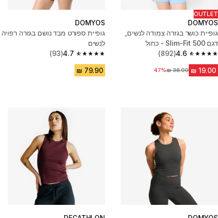
OUTLET
DOMYOS
DOMYOS
גופיית כושר בגזרה צמודה לנשים,
גופיית ספורט מבד נושם בגזרה רפויה
דגם Slim-Fit 500 - כחול
לנשים
(93)
4.7
(892)
4.6
4.7 out of 5 stars from 93 reviews
4.6 out of 5 stars from 892 reviews
47%
מחיר לפני הנחה
DECATHLON
DOMYOS