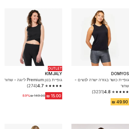
OUTLET
KIMJALY
DOMYOS
גופיית כושר בגזרה ישרה לנשים -
גופיית בטן Premium ליוגה - שחור
שחור
4.7
(274)
4.7 out of 5 stars from 274 reviews
(3231)
4.8
4.8 out of 5 stars from 3231 reviews
מחיר לפני הנחה
89%