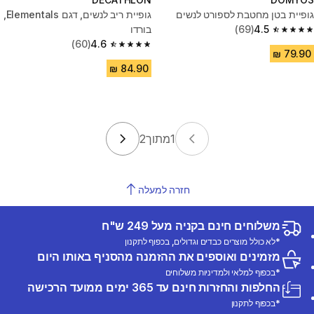
גופיית בטן מחטבת לספורט לנשים
גופיית ריב לנשים, דגם Elementals,
4.5
(69)
בורדו
4.5 out of 5 stars from 69 reviews
(60)
4.6
4.6 out of 5 stars from 60 reviews
1
מתוך
2
חזרה למעלה
משלוחים חינם בקניה מעל 249 ש"ח
*לא כולל מוצרים כבדים וגדולים, בכפוף לתקנון
מזמינים ואוספים את ההזמנה מהסניף באותו היום
*בכפוף למלאי ולמדיניות משלוחים
החלפות והחזרות חינם עד 365 ימים ממועד הרכישה
*בכפוף לתקנון