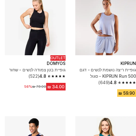
OUTLET
DOMYOS
KIPRUN
גופיית ריצה נושמת לנשים - דגם
גופיית בטן צמודה לנשים - שחור
KIPRUN Run 500 - סגול
4.8
(522)
4.8 out of 5 stars from 522 reviews
(649)
4.8
4.8 out of 5 stars from 649 reviews
56%
מחיר לפני הנחה