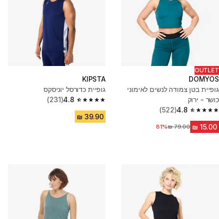
OUTLET
KIPSTA
DOMYOS
גופיית בטן צמודה לנשים לאימוני
גופיית כדורסל יוניסקס
כושר - ירוק
4.8
(231)
4.8 out of 5 stars from 231 reviews
(522)
4.8
4.8 out of 5 stars from 522 reviews
81%
מחיר לפני הנחה