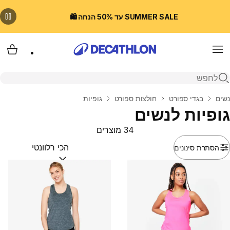
SUMMER SALE עד 50% הנחה 🛍️
Menu
עגלת
פתיחת חיפוש
בית
נשים
בגדי ספורט
חולצות ספורט
גופיות
גופיות לנשים
34 מוצרים
הסתרת סינונים
מיין לפי:
(optional)