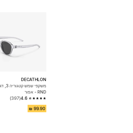
DECATHLON
RND - אפור
(397)
4.6
4.6 out of 5 stars from 397 reviews