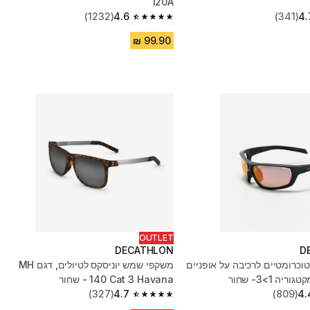
120A
(1232)
4.6
(341)
4.
4.6 out of 5 stars from 1232 reviews
OUTLET
DECATHLON
D
וכרומטיים לרכיבה על אופניים
משקפי שמש יוניסקס לטיולים, דגם MH
ה 1>3- שחור
140 Cat 3 Havana - שחור
(327)
4.7
(809)
4.
4.7 out of 5 stars from 327 reviews