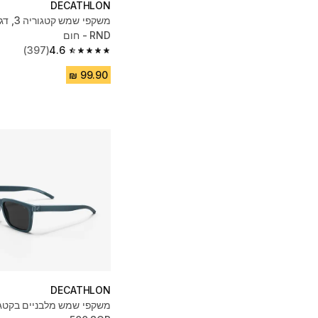
DECATHLON
RND - חום
(397)
4.6
4.6 out of 5 stars from 397 reviews
DECATHLON