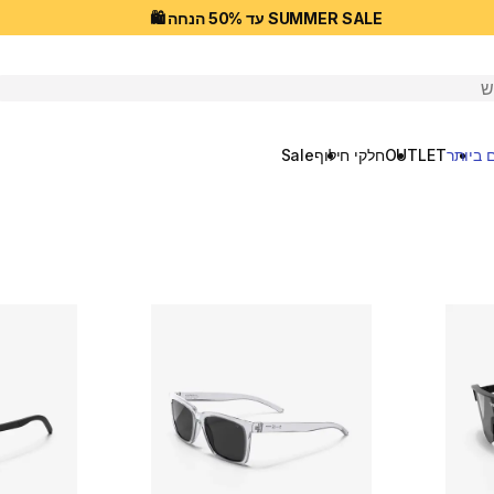
SUMMER SALE עד 50% הנחה 🛍️
יפוש
 ביותר
OUTLET
חלקי חילוף
Sale