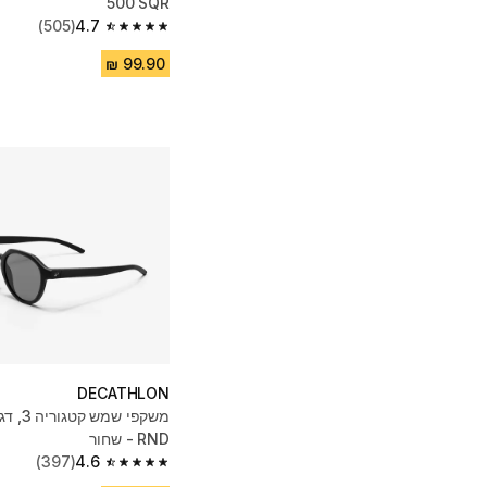
500 SQR
(505)
4.7
4.7 out of 5 stars from 505 reviews
DECATHLON
RND - שחור
(397)
4.6
4.6 out of 5 stars from 397 reviews