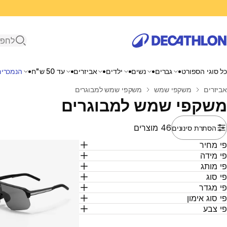
פתיחת ח
כל סוגי הספורט
גברים
נשים
ילדים
אביזרים
עד 50 ש"ח
הנמכרים
בית
אביזרים
משקפי שמש
משקפי שמש למבוגרים
משקפי שמש למבוגרים
46 מוצרים
הסתרת סינונים
י מחיר
י מידה
י מותג
י סוג
י מגדר
י סוג אימון
י צבע