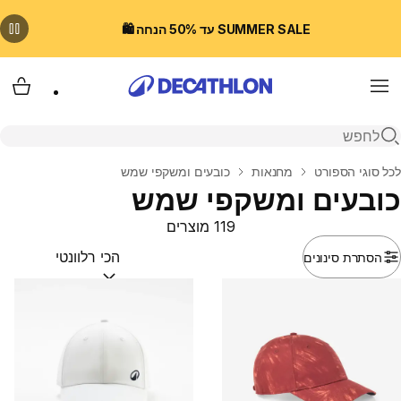
SUMMER SALE עד 50% הנחה 🛍️
Menu
עגלת
פתיחת חיפוש
בית
לכל סוגי הספורט
מחנאות
כובעים ומשקפי שמש
כובעים ומשקפי שמש
119 מוצרים
הסתרת סינונים
מיין לפי:
(optional)