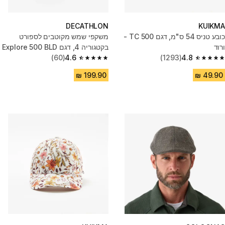
DECATHLON
KUIKMA
כובע טניס 54 ס"מ, דגם TC 500 -
משקפי שמש מקוטבים לספורט
ורוד
בקטגוריה 4, דגם Explore 500 BLD
(60)
4.6
(1293)
4.8
4.6 out of 5 stars from 60 reviews
4.8 out of 5 stars from 1293 reviews