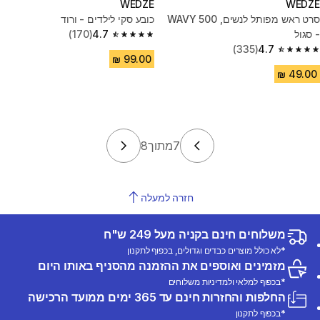
WEDZE
WEDZE
סרט ראש מפותל לנשים, WAVY 500
כובע סקי לילדים - ורוד
- סגול
4.7
(170)
4.7 out of 5 stars from 170 reviews
(335)
4.7
4.7 out of 5 stars from 335 reviews
7
מתוך
8
חזרה למעלה
משלוחים חינם בקניה מעל 249 ש"ח
*לא כולל מוצרים כבדים וגדולים, בכפוף לתקנון
מזמינים ואוספים את ההזמנה מהסניף באותו היום
*בכפוף למלאי ולמדיניות משלוחים
החלפות והחזרות חינם עד 365 ימים ממועד הרכישה
*בכפוף לתקנון