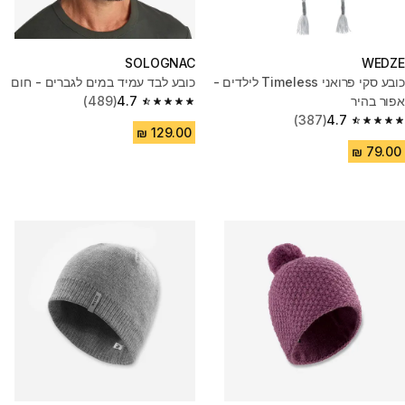
SOLOGNAC
WEDZE
כובע סקי פרואני Timeless לילדים -
כובע לבד עמיד במים לגברים - חום
אפור בהיר
4.7
(489)
4.7 out of 5 stars from 489 reviews
(387)
4.7
4.7 out of 5 stars from 387 reviews