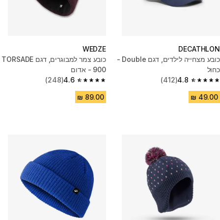
WEDZE
DECATHLON
כובע מצחייה לילדים, דגם Double -
כובע צמר למבוגרים, דגם TORSADE
כחול
900 - אדום
(248)
4.6
(412)
4.8
4.6 out of 5 stars from 248 reviews
4.8 out of 5 stars from 412 reviews