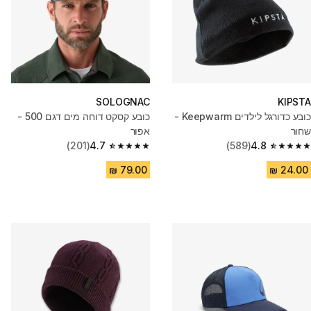
SOLOGNAC
KIPSTA
כובע כדורגל לילדים Keepwarm -
כובע קסקט דוחה מים דגם 500 -
שחור
אפור
(201)
4.7
(589)
4.8
4.7 out of 5 stars from 201 reviews
4.8 out of 5 stars from 589 reviews