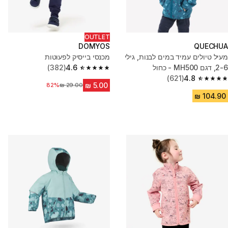
OUTLET
DOMYOS
QUECHUA
מעיל טיולים עמיד במים לבנות, גילי
מכנסי בייסיק לפעוטות
2-6, דגם MH500 - כחול
4.6
(382)
4.6 out of 5 stars from 382 reviews
(621)
4.8
4.8 out of 5 stars from 621 reviews
82%
מחיר לפני הנחה