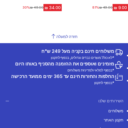
4.6 out of 5 stars from 233 reviews
4.6 out of 5 stars from 233 reviews
81%
מחיר לפני הנחה
30%
מחיר לפני הנחה
חזרה למעלה
משלוחים חינם בקניה מעל 249 ש"ח
*לא כולל מוצרים כבדים וגדולים, בכפוף לתקנון
מזמינים ואוספים את ההזמנה מהסניף באותו היום
*בכפוף למלאי ולמדיניות משלוחים
החלפות והחזרות חינם עד 365 ימים ממועד הרכישה
*בכפוף לתקנון
השירותים שלנו
משלוחים
תקנון האתר