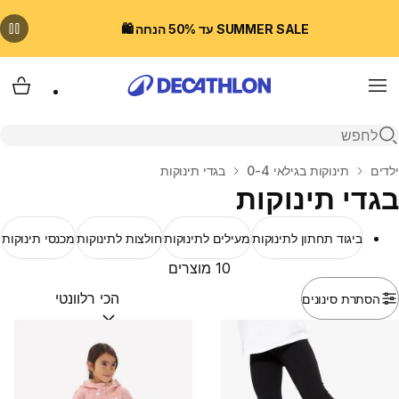
SUMMER SALE עד 50% הנחה 🛍️
Menu
עגלת
פתיחת חיפוש
בית
ילדים
תינוקות בגילאי 0-4
בגדי תינוקות
בגדי תינוקות
ביגוד תחתון לתינוקות
מעילים לתינוקות
חולצות לתינוקות
מכנסי תינוקות
10 מוצרים
הסתרת סינונים
מיין לפי:
(optional)