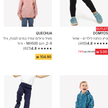
OUTLET
QUECHUA
DOMYOS
טייץ כותנה לילדים - שחור
מעיל טיולים עמיד במים לבנות, גילי
4.8
(465)
2-6, דגם MH500 - ורוד
4.8 out of 5 stars from 465 reviews
(621)
4.8
4.8 out of 5 stars from 621 reviews
79%
מחיר לפני הנחה