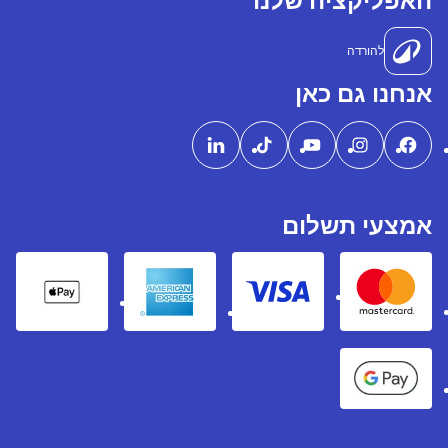
האפליקציה שלנו
להורדה
אנחנו גם כאן
אמצעי תשלום
pple Pay
American express
Visa
Mastercard
Google Pay