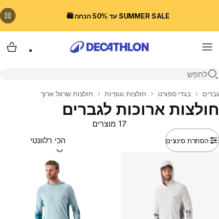
SUMMER SALE עד 50% הנחה 🛍️
Menu
עגלת
פתיחת חיפוש
בית
גברים
בגדי ספורט
חולצות וגופיות
חולצות שרוול ארוך
חולצות ארוכות לגברים
17 מוצרים
הסתרת סינונים
מיין לפי:
(optional)