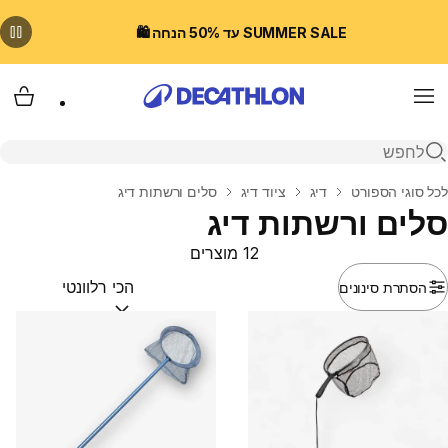
SUMMER SALE עד 50% הנחה 🛍️
Menu
עגלת
פתיחת חיפוש
בית
לכל סוגי הספורט
דיג
ציוד דיג
סלים ורשתות דיג
סלים ורשתות דיג
12 מוצרים
הסתרת סינונים
מיין לפי:
(optional)