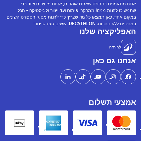
אתם מתאמנים בספורט שאתם אוהבים, אנחנו מייצרים ציוד כדי
שתמשיכו להנות ממנו! ממחקר ופיתוח ועד ייצור ולוגיסטיקה - הכל
במקום אחד. כאן תמצאו כל מה שצריך כדי להנות מסוגי הספורט השונים,
במחירים ללא תחרות. DECATHLON. עושים ספורט יחד!
האפליקציה שלנו
להורדה
אנחנו גם כאן
אמצעי תשלום
pple Pay
American express
Visa
Mastercard