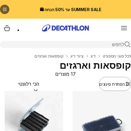
SUMMER SALE עד 50% הנחה 🛍️
Menu
עגלת
פתיחת חיפוש
בית
לכל סוגי הספורט
דיג
ציוד דיג
קופסאות וארגזים
קופסאות וארגזים
17 מוצרים
הסתרת סינונים
מיין לפי:
(optional)