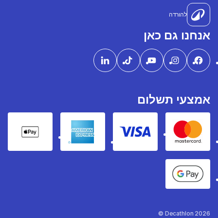
להורדה
אנחנו גם כאן
אמצעי תשלום
pple Pay
American express
Visa
Mastercard
Google Pay
Decathlon 2026 ©