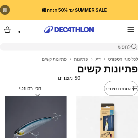
SUMMER SALE עד 50% הנחה 🛍️
Menu
עגלת
פתיחת חיפוש
בית
לכל סוגי הספורט
דיג
פתיונות
פתיונות קשים
פתיונות קשים
50 מוצרים
הסתרת סינונים
מיין לפי:
(optional)