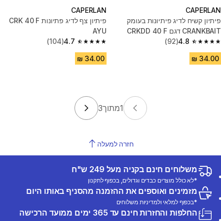
CAPERLAN
CAPERLAN
פיתיון קשיח לדיג פיתיונות בעומק
פיתיון צף לדיג פתיונות CRK 40 F
CRANKBAIT דגם CRKDD 40 F
AYU
(104)
4.7
(92)
4.8
AYU
4.7 out of 5 stars from 104 reviews
4.8 out of 5 stars from 92 reviews
1
מתוך
3
חזרה למעלה
משלוחים חינם בקניה מעל 249 ש"ח
*לא כולל מוצרים כבדים וגדולים, בכפוף לתקנון
מזמינים ואוספים את ההזמנה מהסניף באותו היום
*בכפוף למלאי ולמדיניות משלוחים
החלפות והחזרות חינם עד 365 ימים ממועד הרכישה