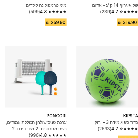
שק איגרוף 14 ק"ג - אדום
מיני טרמפולינה לילדים
(599)
4.8
(239)
4.7
4.8 out of 5 stars from 599 reviews
4.7 out of 5 stars from 239 reviews
PONGORI
KIPSTA
כדור ספוג מידה 3 - ירוק
ערכת טניס שולחן הכוללת עמודים,
4.7
(2593)
רשת מתכווננת, 2 מחבטים ו-2
4.7 out of 5 stars from 2593 reviews
4.8
(996)
כדורים - לבן/אפור