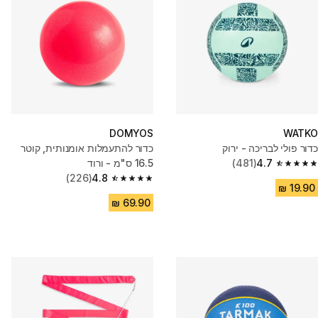
DOMYOS
WATKO
כדור פולי לבריכה - ירוק
כדור להתעמלות אומנותית, קוטר
4.7
(481)
16.5 ס"מ - ורוד
4.7 out of 5 stars from 481 reviews
(226)
4.8
4.8 out of 5 stars from 226 reviews