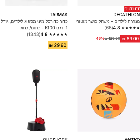
OUTLET
TARMAK
DECATHLON
מנהרה לילדים - משחק כושר מוטורי
כדור כדורסל מיני מספוג לילדים, גודל
4.8
(66)
1, דגם K100 - כתום/ כחול
4.8 out of 5 stars from 66 reviews
(1343)
4.8
4.8 out of 5 stars from 1343 reviews
מחיר לפני הנחה
46%
OUTSHOCK
WATKO