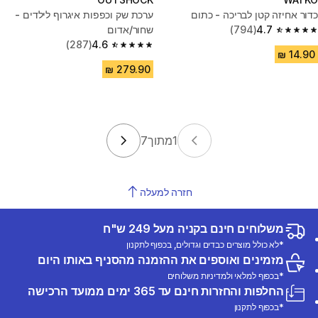
כדור אחיזה קטן לבריכה - כתום
ערכת שק וכפפות איגרוף לילדים -
4.7
(794)
שחור/אדום
4.7 out of 5 stars from 794 reviews
(287)
4.6
4.6 out of 5 stars from 287 reviews
1
מתוך
7
חזרה למעלה
משלוחים חינם בקניה מעל 249 ש"ח
*לא כולל מוצרים כבדים וגדולים, בכפוף לתקנון
מזמינים ואוספים את ההזמנה מהסניף באותו היום
*בכפוף למלאי ולמדיניות משלוחים
החלפות והחזרות חינם עד 365 ימים ממועד הרכישה
*בכפוף לתקנון