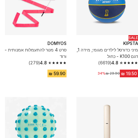
SALE
DOMYOS
KIPSTA
מיני כדורסל לילדים מגומי, מידה 1,
סרט 4 מטר להתעמלות אמנותית -
דגם K100 - כחול
ורוד
(279)
4.8
(6619)
4.8
4.8 out of 5 stars from 279 reviews
4.8 out of 5 stars from 6619 reviews
34%
מחיר לפני הנחה