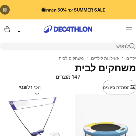
SUMMER SALE עד 50% הנחה 🛍️
Menu
עגלת
פתיחת חיפוש
בית
ילדים
פעילויות לילדים
משחקים לבית
משחקים לבית
147 מוצרים
הסתרת סינונים
מיין לפי:
(optional)