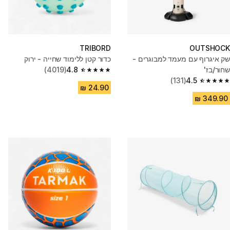
TRIBORD
OUTSHOCK
שק איגרוף עם מעמד למבוגרים -
כדור קטן ללימוד שחייה - ירוק
שחור/בז'
4.8
(4019)
4.8 out of 5 stars from 4019 reviews
(131)
4.5
4.5 out of 5 stars from 131 reviews