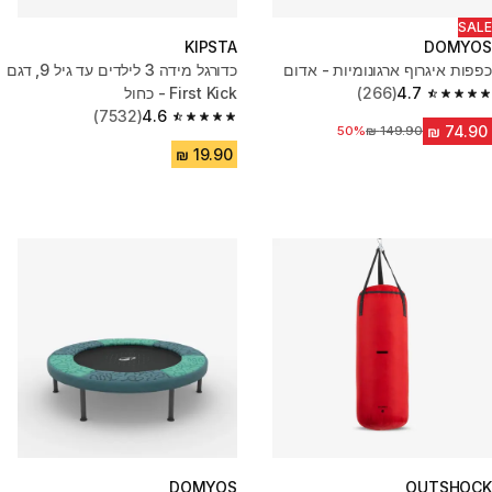
SALE
KIPSTA
DOMYOS
כפפות איגרוף ארגונומיות - אדום
כדורגל מידה 3 לילדים עד גיל 9, דגם
4.7
(266)
First Kick - כחול
4.7 out of 5 stars from 266 reviews
(7532)
4.6
4.6 out of 5 stars from 7532 reviews
מחיר לפני הנחה
50%
DOMYOS
OUTSHOCK