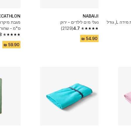
ECATHLON
NABAIJI
מגבת מיקרופייבר דו-צדדית מידה L, גודל
נעלי מים לילדים - ירוק
4.7
(2129)
ס"מ - שחור
4.7 out of 5 stars from 2129 reviews
8
4.8 out of 5 stars from 11775 reviews