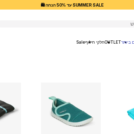
SUMMER SALE עד 50% הנחה 🛍️
יפוש
 ביותר
OUTLET
חלקי חילוף
Sale