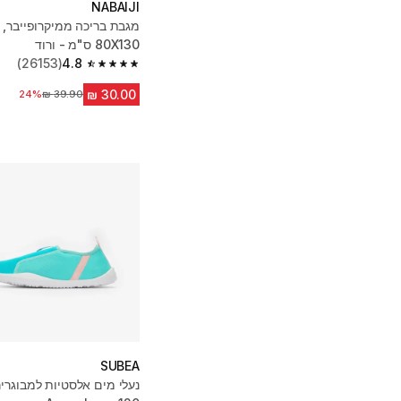
NABAIJI
80X130 ס"מ - ורוד
(26153)
4.8
4.8 out of 5 stars from 26153 reviews
24%
מחיר לפני הנחה
SUBEA
נעלי מים אלסטיות למבוגרי