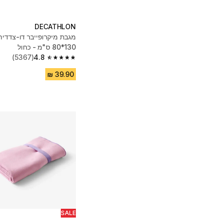
DECATHLON
130*80 ס"מ - כחול
(5367)
4.8
4.8 out of 5 stars from 5367 reviews
SALE