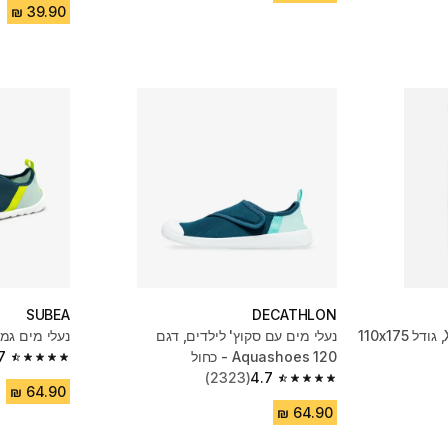
SUBEA
DECATHLON
מגבת מיקרופייבר, מידה XL, גודל 110x175
נעלי מים עם סקוץ' לילדים, דגם
נעלי מים גמ
Aquashoes 120 - כחול
7
4.7 out of 5 stars from 13842 reviews
(2323)
4.7
4.7 out of 5 stars from 2323 reviews