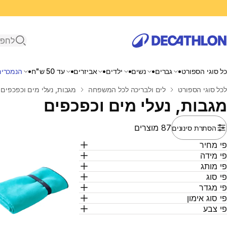
פתיחת ח
כל סוגי הספורט
גברים
נשים
ילדים
אביזרים
עד 50 ש"ח
הנמכרים
בית
לכל סוגי הספורט
לים ולבריכה לכל המשפחה
מגבות, נעלי מים וכפכפים
מגבות, נעלי מים וכפכפים
87 מוצרים
הסתרת סינונים
י מחיר
י מידה
י מותג
י סוג
י מגדר
י סוג אימון
י צבע