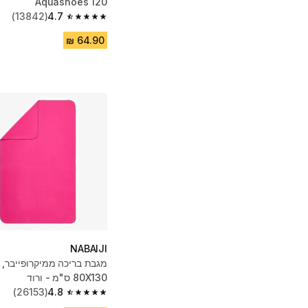
‎Aquashoes 120
(13842)
4.7
4.7 out of 5 stars from 13842 reviews
NABAIJI
80X130 ס"מ - ורוד
(26153)
4.8
4.8 out of 5 stars from 26153 reviews