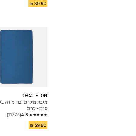
DECATHLON
ס"מ - כחול
(11775)
4.8
4.8 out of 5 stars from 11775 reviews