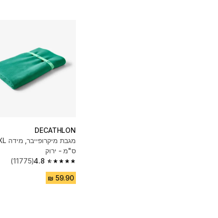
DECATHLON
ס"מ - ירוק
(11775)
4.8
4.8 out of 5 stars from 11775 reviews