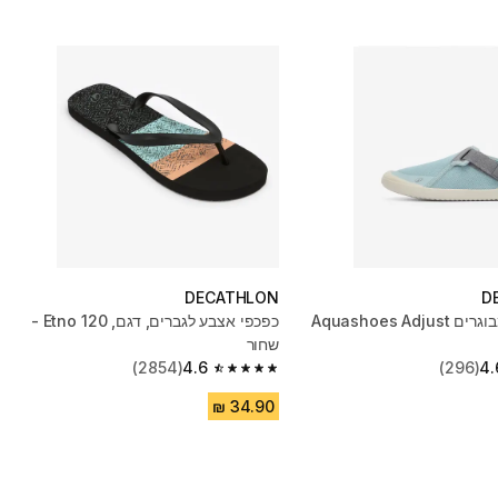
DECATHLON
D
נעלי מים למבוגרים Aquashoes Adjust
כפכפי אצבע לגברים, דגם, 120 Etno -
שחור
(2854)
4.6
(296)
4.
4.6 out of 5 stars from 2854 reviews