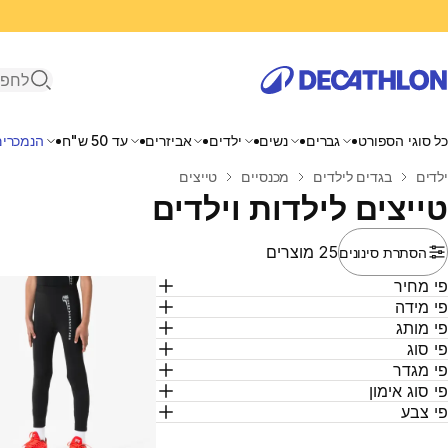
פתיחת ח
כל סוגי הספורט
גברים
נשים
ילדים
אביזרים
עד 50 ש"ח
הנמכרים
בית
ילדים
בגדים לילדים
מכנסיים
טייצים
טייצים לילדות וילדים
25 מוצרים
הסתרת סינונים
י מחיר
י מידה
י מותג
י סוג
י מגדר
י סוג אימון
י צבע