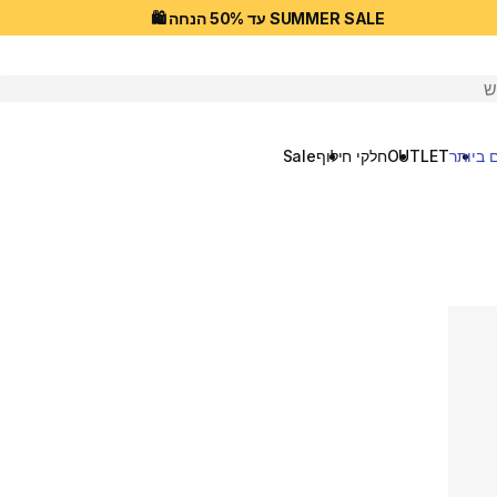
SUMMER SALE עד 50% הנחה 🛍️
יפוש
 ביותר
OUTLET
חלקי חילוף
Sale