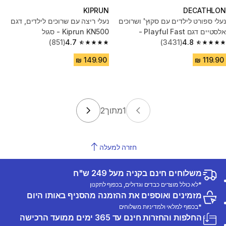
KIPRUN
DECATHLON
נעלי ספורט לילדים עם סקוץ' ושרוכים
נעלי ריצה עם שרוכים לילדים, דגם
אלסטיים דגם Playful Fast -
Kiprun KN500 - סגול
כחול/אדום
4.8
(3431)
4.7
(851)
4.7 out of 5 stars from 851 reviews
4.8 out of 5 stars from 3431 reviews
1
מתוך
2
חזרה למעלה
משלוחים חינם בקניה מעל 249 ש"ח
*לא כולל מוצרים כבדים וגדולים, בכפוף לתקנון
מזמינים ואוספים את ההזמנה מהסניף באותו היום
*בכפוף למלאי ולמדיניות משלוחים
החלפות והחזרות חינם עד 365 ימים ממועד הרכישה