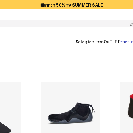
SUMMER SALE עד 50% הנחה 🛍️
יפוש
 ביותר
OUTLET
חלקי חילוף
Sale