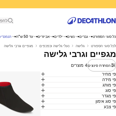
פתיחת ח
כל סוגי הספורט
גברים
נשים
ילדים
אביזרים
עד 50 ש"ח
הנמכרים
בית
לכל סוגי הספורט
גלישה
נעלי גלישה וכפכפים
מגפיים וגרבי גלישה
מגפיים וגרבי גלישה
4 מוצרים
הסתרת סינונים
י מחיר
י מידה
י מותג
י סוג
י מגדר
י סוג אימון
י צבע