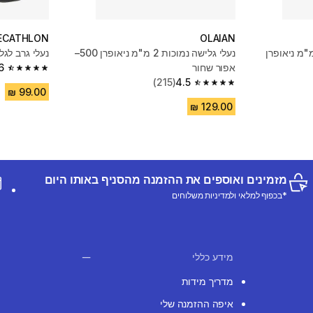
ECATHLON
OLAIAN
 גלישה ובודיבורדינג 2 מ"מ ניאופרן
נעלי גלישה נמוכות 2 מ"מ ניאופרן 500–
נעלי גרב לגליש
אפור שחור
6
4.6 out of 5 stars from 242 reviews
(215)
4.5
4.5 out of 5 stars from 215 reviews
מזמינים ואוספים את ההזמנה מהסניף באותו היום
*בכפוף למלאי ולמדיניות משלוחים
מידע כללי
מדריך מידות
איפה ההזמנה שלי