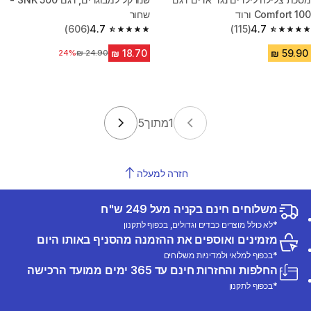
100 Comfort ורוד
שחור
(606)
4.7
(115)
4.7
4.7 out of 5 stars from 606 reviews
4.7 out of 5 stars from 115 reviews
24%
מחיר לפני הנחה
1
מתוך
5
חזרה למעלה
משלוחים חינם בקניה מעל 249 ש"ח
*לא כולל מוצרים כבדים וגדולים, בכפוף לתקנון
מזמינים ואוספים את ההזמנה מהסניף באותו היום
*בכפוף למלאי ולמדיניות משלוחים
החלפות והחזרות חינם עד 365 ימים ממועד הרכישה
*בכפוף לתקנון