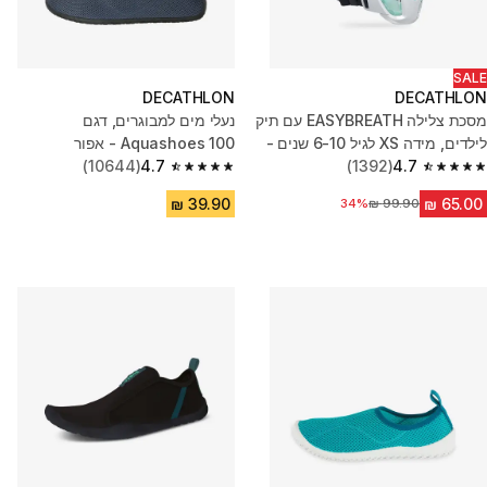
SALE
DECATHLON
DECATHLON
מסכת צלילה EASYBREATH עם תיק
נעלי מים למבוגרים, דגם
לילדים, מידה XS לגיל 6-10 שנים -
Aquashoes 100 - אפור
ירוק
4.7
(1392)
4.7
(10644)
4.7 out of 5 stars from 10644 reviews
4.7 out of 5 stars from 1392 reviews
34%
מחיר לפני הנחה