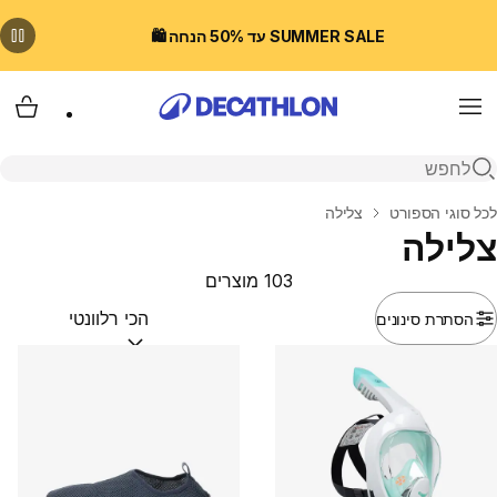
SUMMER SALE עד 50% הנחה 🛍️
Menu
עגלת
פתיחת חיפוש
בית
לכל סוגי הספורט
צלילה
צלילה
103 מוצרים
הסתרת סינונים
מיין לפי:
(optional)