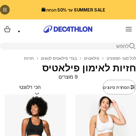
SUMMER SALE עד 50% הנחה 🛍️
Menu
עגלת
פתיחת חיפוש
בית
לכל סוגי הספורט
פילאטיס
בגדי פילאטיס לנשים
חזיות
חזיות לאימון פילאטיס
9 מוצרים
הסתרת סינונים
מיין לפי:
(optional)