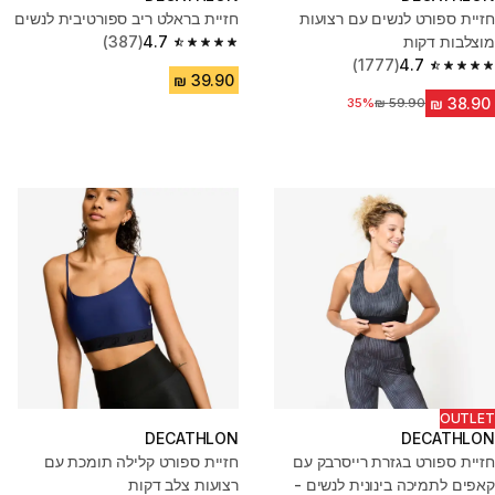
חזיית ספורט לנשים עם רצועות
חזיית בראלט ריב ספורטיבית לנשים
מוצלבות דקות
4.7
(387)
4.7 out of 5 stars from 387 reviews
(1777)
4.7
4.7 out of 5 stars from 1777 reviews
35%
מחיר לפני הנחה
OUTLET
DECATHLON
DECATHLON
חזיית ספורט בגזרת רייסרבק עם
חזיית ספורט קלילה תומכת עם
קאפים לתמיכה בינונית לנשים -
רצועות צלב דקות