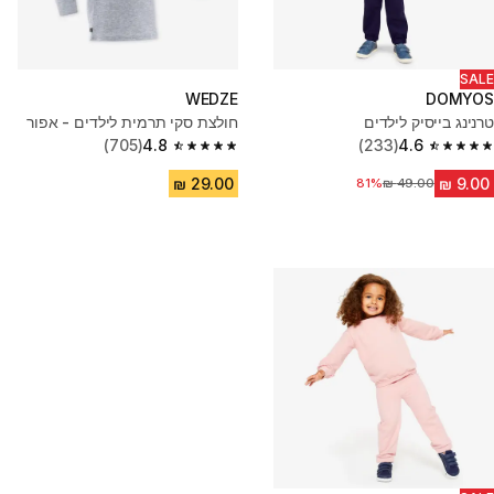
SALE
WEDZE
DOMYOS
טרנינג בייסיק לילדים
חולצת סקי תרמית לילדים - אפור
(705)
4.8
(233)
4.6
4.8 out of 5 stars from 705 reviews
4.6 out of 5 stars from 233 reviews
81%
מחיר לפני הנחה