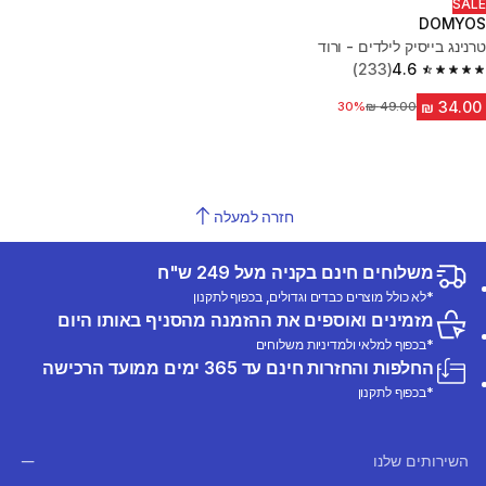
SALE
DOMYOS
טרנינג בייסיק לילדים - ורוד
(233)
4.6
4.6 out of 5 stars from 233 reviews
30%
מחיר לפני הנחה
חזרה למעלה
משלוחים חינם בקניה מעל 249 ש"ח
*לא כולל מוצרים כבדים וגדולים, בכפוף לתקנון
מזמינים ואוספים את ההזמנה מהסניף באותו היום
*בכפוף למלאי ולמדיניות משלוחים
החלפות והחזרות חינם עד 365 ימים ממועד הרכישה
*בכפוף לתקנון
השירותים שלנו