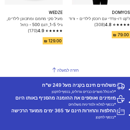
WEDZE
DOMYOS
ז'קט דו-צדדי עם רוכסן לילדים - ורוד
מעיל סקי מחמם ומתכוונן לילדים,
4.8
(308)
גילי 1-5, דגם 500 - כחול
4.8 out of 5 stars from 308 reviews
(170)
4.9
4.9 out of 5 stars from 170 reviews
חזרה למעלה
משלוחים חינם בקניה מעל 249 ש"ח
*לא כולל מוצרים כבדים וגדולים, בכפוף לתקנון
מזמינים ואוספים את ההזמנה מהסניף באותו היום
*בכפוף למלאי ולמדיניות משלוחים
החלפות והחזרות חינם עד 365 ימים ממועד הרכישה
*בכפוף לתקנון