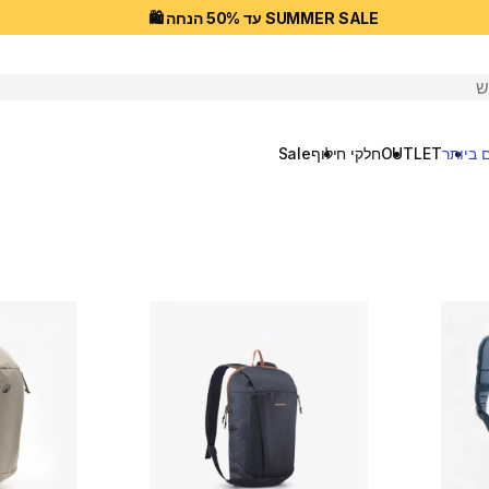
SUMMER SALE עד 50% הנחה 🛍️
יפוש
 ביותר
OUTLET
חלקי חילוף
Sale