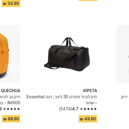
QUECHUA
KIPSTA
תיק לציוד ספורט 35 ליטר, דגם Essential
- שחור
NH100 - צהוב
8
(5474)
4.7
4.8 out of 5 stars from 930 reviews
4.7 out of 5 stars from 5474 reviews