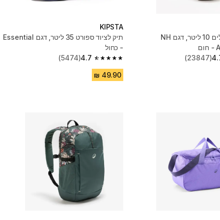
KIPSTA
תיק גב לטיולים 10 ליטר, דגם NH
תיק לציוד ספורט 35 ליטר, דגם Essential
ם
- כחול
(5474)
4.7
(23847)
4.
4.7 out of 5 stars from 5474 reviews