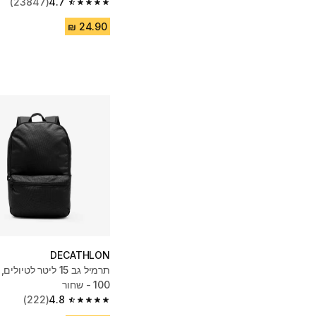
(23847)
4.7
4.7 out of 5 stars from 23847 reviews
DECATHLON
100 - שחור
(222)
4.8
4.8 out of 5 stars from 222 reviews