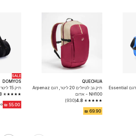
SALE
DOMYOS
QUECHUA
תיק 20 ליטר לציוד ספורט, דגם Essential
תיק גב לטיולים 20 ליטר, דגם Arpenaz
תיק 15 ליטר לציוד ריקוד - שחור
NH100 - אדום
8
4.8 out of 5 stars from 267 reviews
(930)
4.8
4.8 out of 5 stars from 930 reviews
מח