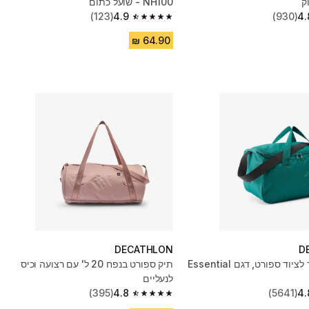
NH100 - שועל כתום
(123)
4.9
(930)
4.
4.9 out of 5 stars from 123 reviews
DECATHLON
D
תיק 20 ליטר לציוד ספורט, דגם Essential
תיק ספורט בנפח 20 ל' עם רצועה וכיס
לנעליים
(395)
4.8
(5641)
4.
4.8 out of 5 stars from 395 reviews