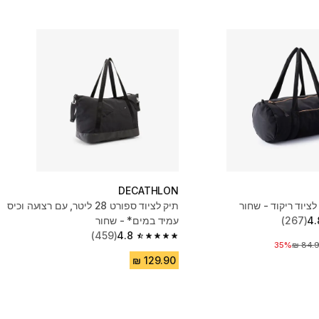
DECATHLON
תיק לציוד ספורט 28 ליטר, עם רצועה וכיס
4.
(267)
עמיד במים* - שחור
(459)
4.8
4.8 out of 5 stars from 459 reviews
35%
יר לפני הנחה