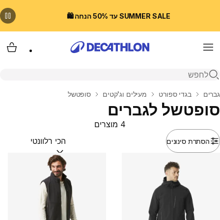
SUMMER SALE עד 50% הנחה 🛍️
Menu
עגלת
פתיחת חיפוש
בית
גברים
בגדי ספורט
מעילים וג'קטים
סופטשל
סופטשל לגברים
4 מוצרים
הסתרת סינונים
מיין לפי:
(optional)