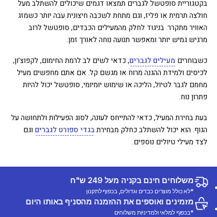
בקטגוריית סופטשל לגברים תמצאו דגמים שיכולים להשתלב מעל
חולצה תרמית או פליז, וגם מתחת לשכבה חיצונית עבה יותר כשמזג
האוויר מתקרר. בניגוד לחלק מהמעילים הכבדים, סופטשל לרוב
מרגיש גמיש יותר ומאפשר תנועה נוחה לאורך זמן.
כשבוחרים
מעילים לגברים
, כדאי לשים לב לרמת החימום, לקפוצ'ון,
לכיסים ולמידת ההגנה מרוח או מגשם קל. אם אתם מחפשים מעיל
מחמם לגבר לטיול, הליכה או שימוש יומיומי, סופטשל יכול להיות
פתרון נוח.
בעת בחירת המעיל, כדאי להתייחס לעונה, לסוג הפעילות ולתחושה על
הגוף. הוא יכול להשתלב כחלק מבחירת
בגדי ספורט לגברים
וגם
לצד מעילי טיולים נוספים.
משלוחים חינם בקניה מעל 249 ש"ח
*לא כולל מוצרים כבדים וגדולים, בכפוף לתקנון
מזמינים ואוספים את ההזמנה מהסניף באותו היום
*בכפוף למלאי ולמדיניות משלוחים