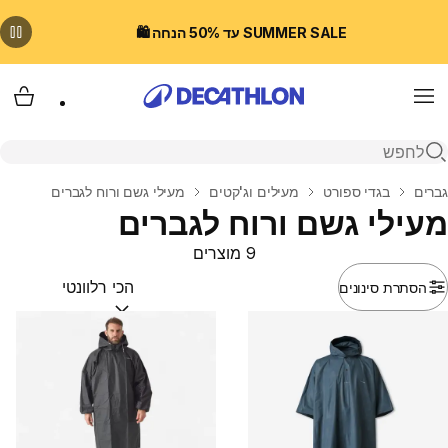
SUMMER SALE עד 50% הנחה 🛍️
Menu
עגלת
פתיחת חיפוש
בית
גברים
בגדי ספורט
מעילים וג'קטים
מעילי גשם ורוח לגברים
מעילי גשם ורוח לגברים
9 מוצרים
הסתרת סינונים
מיין לפי:
(optional)