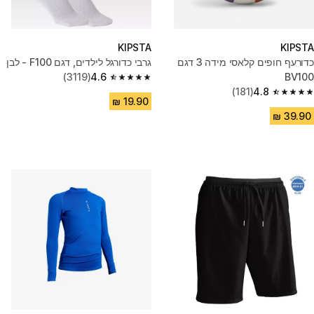
KIPSTA
KIPSTA
כדורעף חופים קלאסי מידה 3 דגם
גרבי כדורגל לילדים, דגם F100 - לבן
(3119)
4.6
BV100
4.6 out of 5 stars from 3119 reviews
(181)
4.8
4.8 out of 5 stars from 181 reviews