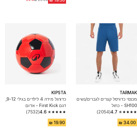
KIPSTA
TARMAK
מכנסי כדורסל קצרים לגברים/נשים
כדורגל מידה 4 לילדים בגילי 9-12,
SH100 - כחול
דגם First Kick - אדום
(7532)
4.6
(2054)
4.7
4.6 out of 5 stars from 7532 reviews
4.7 out of 5 stars from 2054 reviews