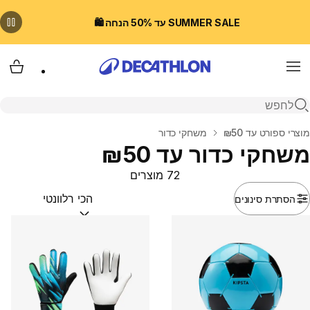
SUMMER SALE עד 50% הנחה 🛍️
Menu
עגלת
פתיחת חיפוש
בית
מוצרי ספורט עד ₪50
משחקי כדור
משחקי כדור עד ₪50
72 מוצרים
הסתרת סינונים
מיין לפי:
(optional)