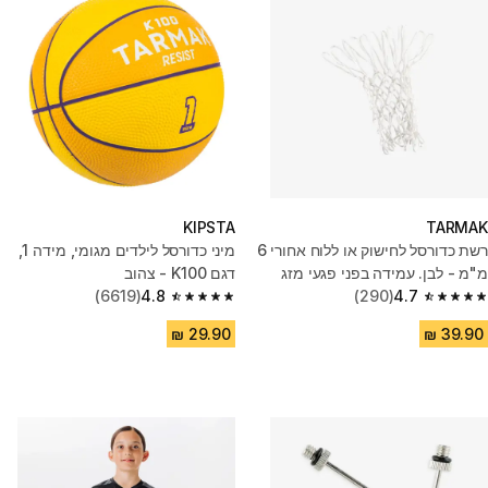
KIPSTA
TARMAK
רשת כדורסל לחישוק או ללוח אחורי 6
מיני כדורסל לילדים מגומי, מידה 1,
מ"מ - לבן. עמידה בפני פגעי מזג
דגם K100 - צהוב
האוויר.
4.7
(290)
4.8
(6619)
4.8 out of 5 stars from 6619 reviews
4.7 out of 5 stars from 290 reviews