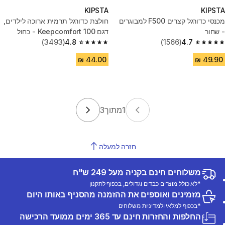
KIPSTA
KIPSTA
מכנסי כדורגל קצרים F500 למבוגרים
חולצת כדורגל תרמית ארוכה לילדים,
- שחור
דגם Keepcomfort 100 - כחול
(3493)
4.8
(1566)
4.7
4.8 out of 5 stars from 3493 reviews
4.7 out of 5 stars from 1566 reviews
1
מתוך
3
חזרה למעלה
משלוחים חינם בקניה מעל 249 ש"ח
*לא כולל מוצרים כבדים וגדולים, בכפוף לתקנון
מזמינים ואוספים את ההזמנה מהסניף באותו היום
*בכפוף למלאי ולמדיניות משלוחים
החלפות והחזרות חינם עד 365 ימים ממועד הרכישה