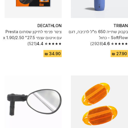
DECATHLON
TRIBAN
בקבוק שתייה 650 מ"ל לרכיבה, דגם
צינור פנימי לתיקון שסתום Presta
SoftFlow - כחול
עם איטום עצמי 27.5" x 1.90/2.50
(521)
4.4
(2928)
4.6
4.4 out of 5 stars from 521 reviews
4.6 out of 5 stars from 2928 reviews