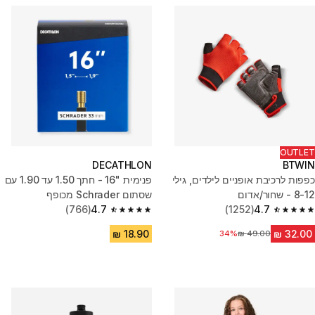
OUTLET
DECATHLON
BTWIN
כפפות לרכיבת אופניים לילדים, גילי
פנימית "16 - חתך ‏1.50 עד 1.90 עם
8-12 - שחור/אדום
שסתום Schrader מכופף
(766)
4.7
(1252)
4.7
4.7 out of 5 stars from 766 reviews
4.7 out of 5 stars from 1252 reviews
34%
מחיר לפני הנחה