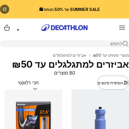
SUMMER SALE עד 50% הנחה 🛍️
Menu
עגלת
פתיחת חיפוש
בית
מוצרי ספורט עד ₪50
אביזרים למתגלגלים
אביזרים למתגלגלים עד ₪50
80 מוצרים
הסתרת סינונים
מיין לפי:
(optional)