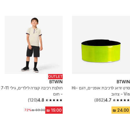
OUTLET
BTWIN
BTWIN
סרט זרוע לרכיבת אופניים, דגם Hi-
חולצת רכיבה קצרה לילדים, גילי 7-11
Vis - צהוב
- חום
(120)
4.8
(862)
4.7
4.8 out of 5 stars from 120 reviews
4.7 out of 5 stars from 862 reviews
72%
מחיר לפני הנחה