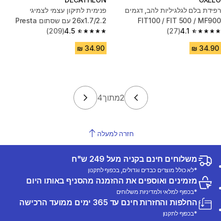
רפידת בלם לגלגיליות להב, דגמים
פנימית לתיקון עצמי לצמיגי
FIT100 / FIT 500 / MF900
26x1.7/2.2 עם שסתום Presta
(209)
4.5
(27)
4.1
4.5 out of 5 stars from 209 reviews
4.1 out of 5 stars from 27 reviews
2
מתוך
4
חזרה למעלה
משלוחים חינם בקניה מעל 249 ש"ח
*לא כולל מוצרים כבדים וגדולים, בכפוף לתקנון
מזמינים ואוספים את ההזמנה מהסניף באותו היום
*בכפוף למלאי ולמדיניות משלוחים
החלפות והחזרות חינם עד 365 ימים ממועד הרכישה
*בכפוף לתקנון