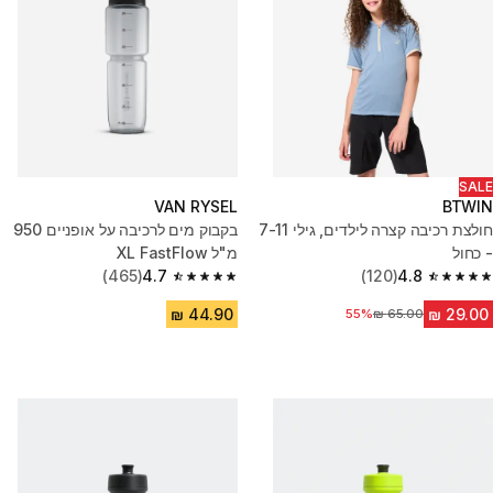
SALE
VAN RYSEL
BTWIN
חולצת רכיבה קצרה לילדים, גילי 7-11
בקבוק מים לרכיבה על אופניים 950
- כחול
מ"ל XL FastFlow
(465)
4.7
(120)
4.8
4.7 out of 5 stars from 465 reviews
4.8 out of 5 stars from 120 reviews
55%
מחיר לפני הנחה