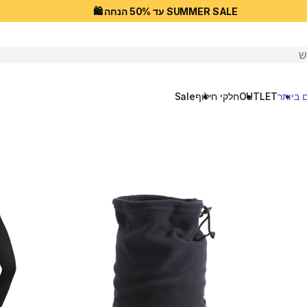
SUMMER SALE עד 50% הנחה 🛍️
יפוש
 ביותר
OUTLET
חלקי חילוף
Sale