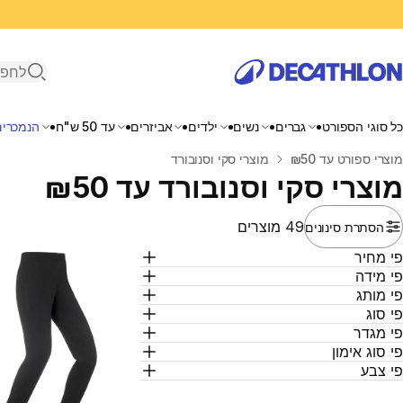
פתיחת ח
כל סוגי הספורט
גברים
נשים
ילדים
אביזרים
עד 50 ש"ח
הנמכרים
בית
מוצרי ספורט עד ₪50
מוצרי סקי וסנובורד
מוצרי סקי וסנובורד עד ₪50
49 מוצרים
הסתרת סינונים
י מחיר
י מידה
י מותג
י סוג
י מגדר
י סוג אימון
י צבע