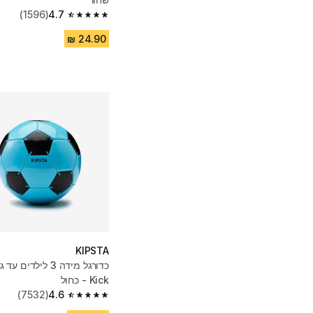
(1596)
4.7
4.7 out of 5 stars from 1596 reviews
KIPSTA
Kick - כחול
(7532)
4.6
4.6 out of 5 stars from 7532 reviews