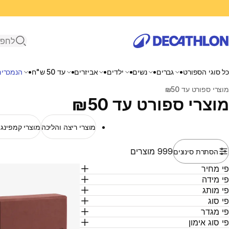
פתיחת ח
כל סוגי הספורט
גברים
נשים
ילדים
אביזרים
עד 50 ש"ח
הנמכרים
בית
מוצרי ספורט עד ₪50
מוצרי ספורט עד ₪50
מוצרי ריצה והליכה
מוצרי קמפינג ו
999 מוצרים
הסתרת סינונים
י מחיר
י מידה
י מותג
י סוג
י מגדר
י סוג אימון