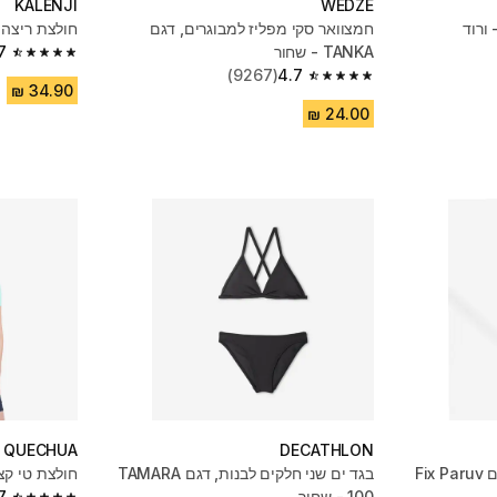
KALENJI
WEDZE
חמצוואר סקי מפליז למבוגרים, דגם
חולצת ריצה 
TANKA - שחור
7
4.7 out of 5 stars from 25799 reviews
(9267)
4.7
4.7 out of 5 stars from 9267 reviews
QUECHUA
DECATHLON
יתד לשמשייה בהברגה - דגם Fix Paruv
בגד ים שני חלקים לבנות, דגם TAMARA
חולצת טי קצרה לט
100 - שחור
7