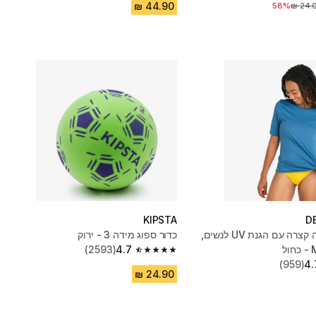
58%
יר לפני הנחה
KIPSTA
D
חולצת גלישה קצרה עם הגנת UV לנשים,
כדור ספוג מידה 3 - ירוק
(2593)
4.7
4.7 out of 5 stars from 2593 reviews
(959)
4.