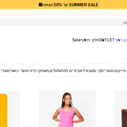
SUMMER SALE עד 50% הנחה 🛍️
יפוש
 ביותר
OUTLET
חלקי חילוף
Sale
הייקינג
מוצרי סקי וסנובורד
אביזרים למתגלגלים
משחקי כדור
מוצרי כושר
מוצרי 