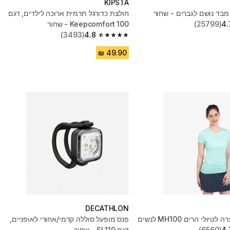
KIPSTA
מבד נושם לגברים - שחור
חולצת כדורגל תרמית ארוכה לילדים, דגם
4.
(25799)
Keepcomfort 100 - שחור
(3493)
4.8
4.8 out of 5 stars from 3493 reviews
DECATHLON
יולי הרים MH100 לנשים
פנס מופעל סוללה קדמי/אחורי לאופניים,
4.
(6560)
דגם SL110 - שחור