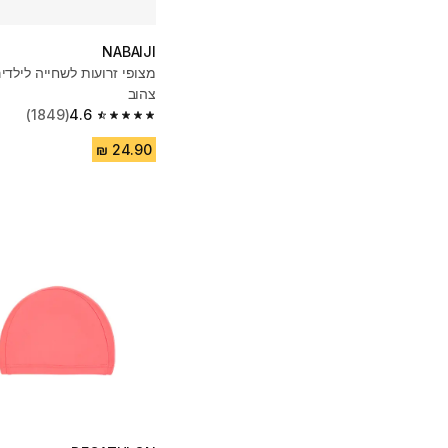
NABAIJI
צהוב
(1849)
4.6
4.6 out of 5 stars from 1849 reviews