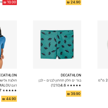
מח
ECATHLON
DECATHLON
בגד ים חלק תחתון לבנים - לבן
4.6
(1210)
דגם MALOU - כחול
4.6 out of 5 stars from 1210 reviews
7
4.7 out of 5 stars from 959 reviews