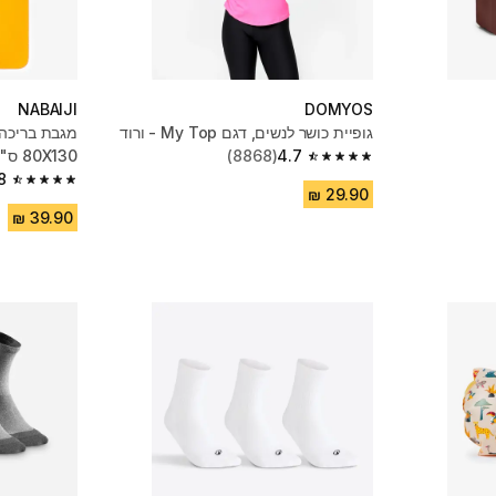
NABAIJI
DOMYOS
גופיית כושר לנשים, דגם My Top - ורוד
4.7
(8868)
80X130 ס"מ - כתום
4.7 out of 5 stars from 8868 reviews
8
4.8 out of 5 stars from 26153 reviews