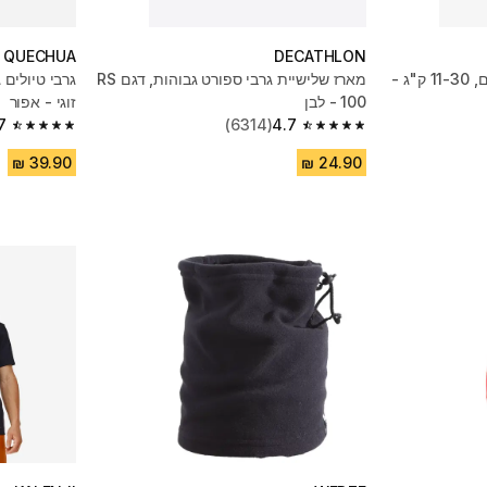
QUECHUA
DECATHLON
מצופי זרועות לשחייה לילדים, 11-30 ק"ג -
מארז שלישיית גרבי ספורט גבוהות, דגם RS
100 - לבן
זוגי - אפור
7
(6314)
4.7
4.7 out of 5 stars from 3953 reviews
4.7 out of 5 stars from 6314 reviews